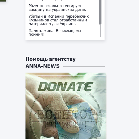
Pfizer нелегально тестирует
вакцину на украинских детях
Убитый в Испании перебежчик
Кузьминов стал отработанным
материалом для Украины
Память жива. Вячеслав, мы
помним!
Не доставайся ты никому!
Кто стоит за убийством Владлена
Татарского?
Помощь агентству
ANNA-NEWS