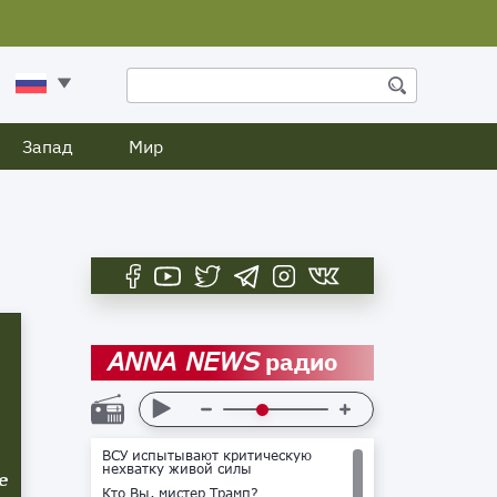
Запад
Мир
радио
ANNA NEWS
ВСУ испытывают критическую
нехватку живой силы
е
Кто Вы, мистер Трамп?