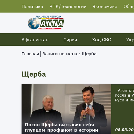
Политика
ВПК/Технологии
Экономика
Общ
Афганистан
Сирия
Ход СВО
Ук
Главная
Записи по метке:
Щерба
Щерба
Агентств
посла в 
Руси и м
Посол Щерба выставил себя
глупцом-профаном в истории
08.03.2