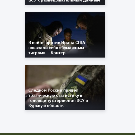
ВСУ к разведывательным данным
В войне против Ирана США
показали себя «бумажным
тигром» — Кригер
Следком России привёл
трагическую статистику в
годовщину вторжения ВСУ в
Курскую область