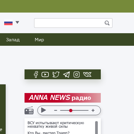
Запад
Мир
радио
ANNA NEWS
ВСУ испытывают критическую
нехватку живой силы
е
Кто Вы, мистер Трамп?