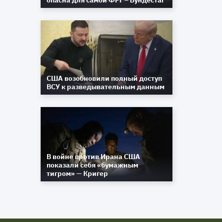
опасна для самой ФРГ – Бундестаг
США возобновили полный доступ
ВСУ к разведывательным данным
В войне против Ирана США
показали себя «бумажным
тигром» — Кригер