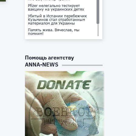
Pfizer нелегально тестирует
вакцину на украинских детях
Убитый в Испании перебежчик
Кузьминов стал отработанным
материалом для Украины
Память жива. Вячеслав, мы
помним!
Не доставайся ты никому!
Кто стоит за убийством Владлена
Татарского?
Помощь агентству
ANNA-NEWS