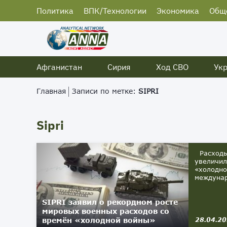
Политика
ВПК/Технологии
Экономика
Общ
Афганистан
Сирия
Ход СВО
Ук
Главная
Записи по метке:
SIPRI
Sipri
Расходы 
увеличил
«холодно
междунар
SIPRI заявил о рекордном росте
мировых военных расходов со
времён «холодной войны»
28.04.2