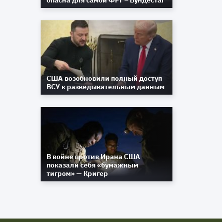
опасна для самой ФРГ – Бундестаг
США возобновили полный доступ
ВСУ к разведывательным данным
В войне против Ирана США
показали себя «бумажным
тигром» — Кригер