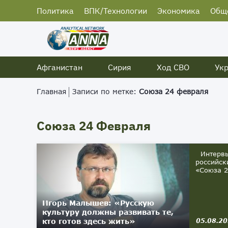
Политика
ВПК/Технологии
Экономика
Общ
Афганистан
Сирия
Ход СВО
Ук
Главная
Записи по метке:
Союза 24 февраля
Союза 24 Февраля
Интервь
российск
«Союза 2
Игорь Малышев: «Русскую
культуру должны развивать те,
кто готов здесь жить»
05.08.2