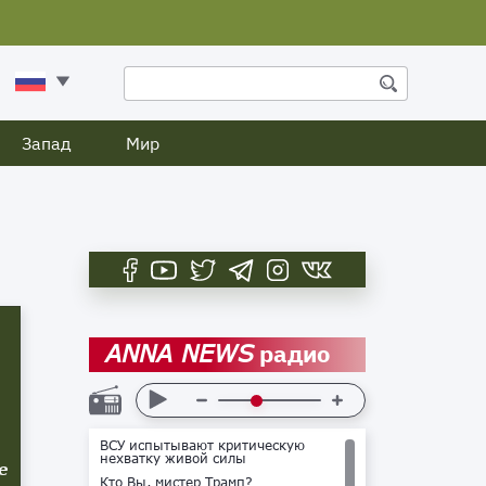
Запад
Мир
радио
ANNA NEWS
ВСУ испытывают критическую
нехватку живой силы
е
Кто Вы, мистер Трамп?