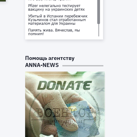
Pfizer нелегально тестирует
вакцину на украинских детях
Убитый в Испании перебежчик
Кузьминов стал отработанным
материалом для Украины
Память жива. Вячеслав, мы
помним!
Не доставайся ты никому!
Кто стоит за убийством Владлена
Татарского?
Помощь агентству
ANNA-NEWS