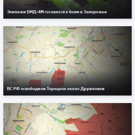
Экипажи БМД-4М готовятся к боям в Запорожье
ВС РФ освободили Торецкое около Дружковки