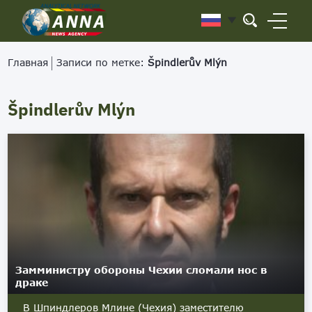
Главная
Записи по метке:
Špindlerův Mlýn
Špindlerův Mlýn
Замминистру обороны Чехии сломали нос в
драке
В Шпиндлеров Млине (Чехия) заместителю