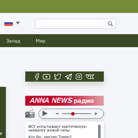
Запад
Мир
радио
ANNA NEWS
ВСУ испытывают критическую
нехватку живой силы
е
Кто Вы, мистер Трамп?