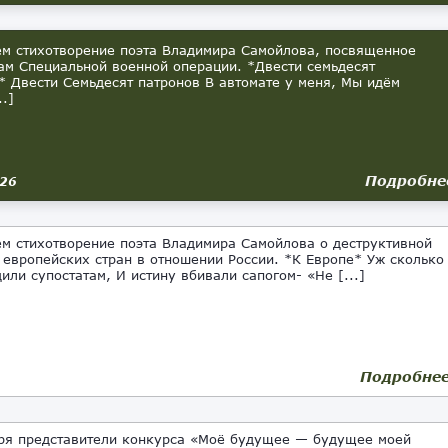
м стихотворение поэта Владимира Самойлова, посвященное
ам Специальной военной операции. *Двести семьдесят
* Двести Семьдесят патронов В автомате у меня, Мы идём
..]
Подробне
026
м стихотворение поэта Владимира Самойлова о деструктивной
 европейских стран в отношении России. *К Европе* Уж сколько
дили супостатам, И истину вбивали сапогом- «Не [...]
Подробне
ря представители конкурса «Моё будущее — будущее моей