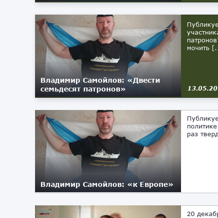
Публикуе
участник
патронов
мочить [.
Владимир Самойлов: «Двести
семьдесят патронов»
13.05.2
Публикуе
политике
раз твер
Владимир Самойлов: «к Европе»
12.05.2026
20 декаб