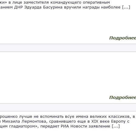
ки» в лице заместителя командующего оперативным
анием ДНР Эдуарда Басурина вручили награды наиболее [...]
Подробне
Подробне
рошенко лучше не вспоминать всуе имена великих классиков, в
и Михаила Лермонтова, сравнившего еще в XIX веке Европу с
им гладиатором», передает РИА Новости заявление [...]