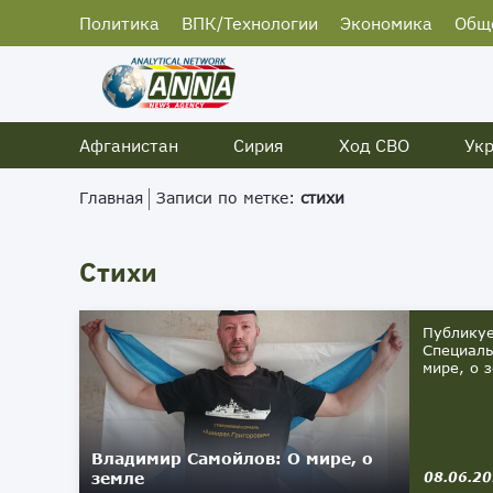
Политика
ВПК/Технологии
Экономика
Общ
Афганистан
Сирия
Ход СВО
Ук
Главная
Записи по метке:
стихи
Стихи
Публикуе
Специаль
мире, о 
Владимир Самойлов: О мире, о
земле
08.06.2