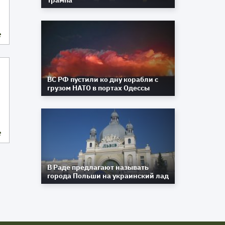
Трампа
е
ВС РФ пустили ко дну корабли с
грузом НАТО в портах Одессы
е
В Раде предлагают называть
города Польши на украинский лад