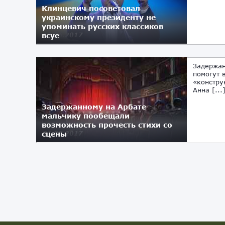
Клинцевич посоветовал
украинскому президенту не
упоминать русских классиков
всуе
12.06.2017
Задержан
помогут 
«констру
Анна [...
Задержанному на Арбате
мальчику пообещали
возможность прочесть стихи со
сцены
31.05.2017