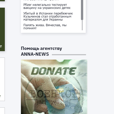
Pfizer нелегально тестирует
вакцину на украинских детях
Убитый в Испании перебежчик
Кузьминов стал отработанным
материалом для Украины
Память жива. Вячеслав, мы
помним!
Не доставайся ты никому!
Кто стоит за убийством Владлена
Татарского?
е
Помощь агентству
ANNA-NEWS
е