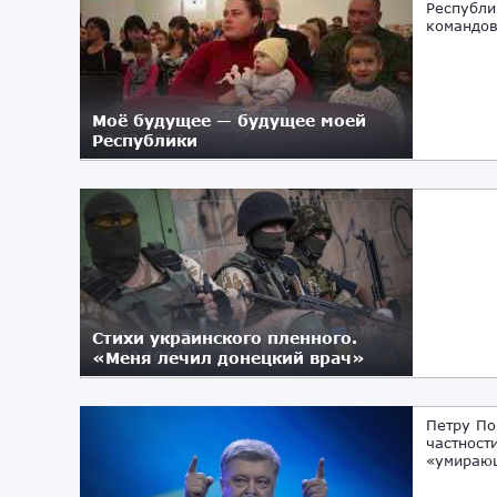
Республи
командов
Моё будущее — будущее моей
Республики
20.12.2017
Стихи украинского пленного.
«Меня лечил донецкий врач»
10.08.2017
Петру По
частност
«умирающ