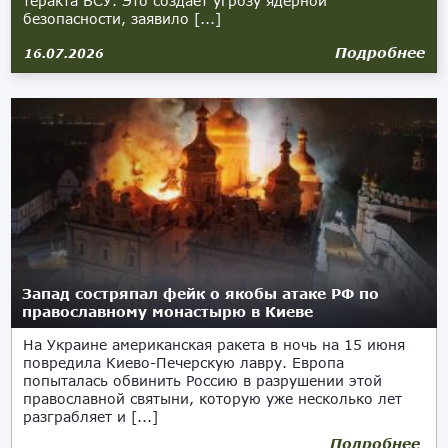
теракта ВСУ. Это создаёт угрозу ядерной
безопасности, заявило [...]
Подробнее
16.07.2026
Запад состряпал фейк о якобы атаке РФ по
православному монастырю в Киеве
На Украине американская ракета в ночь на 15 июня
повредила Киево-Печерскую лавру. Европа
попыталась обвинить Россию в разрушении этой
православной святыни, которую уже несколько лет
разграбляет и [...]
Подробнее
15.06.2026