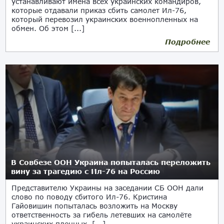
устанавливают имена всех украинских командиров,
которые отдавали приказ сбить самолет Ил-76,
который перевозил украинских военнопленных на
обмен. Об этом [...]
Подробнее
28.02.2024
В Совбезе ООН Украина попыталась переложить
вину за трагедию с Ил-76 на Россию
Представителю Украины на заседании СБ ООН дали
слово по поводу сбитого Ил-76. Кристина
Гайовишин попыталась возложить на Москву
ответственность за гибель летевших на самолёте
украинских пленных. [...]