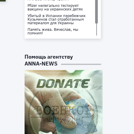
Pfizer нелегально тестирует
вакцину на украинских детях
Убитый в Испании перебежчик
Кузьминов стал отработанным
материалом для Украины
Память жива. Вячеслав, мы
помним!
Не доставайся ты никому!
Кто стоит за убийством Владлена
Татарского?
Помощь агентству
ANNA-NEWS