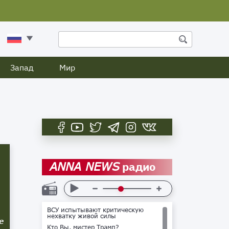
Запад
Мир
радио
ANNA NEWS
ВСУ испытывают критическую
нехватку живой силы
е
Кто Вы, мистер Трамп?