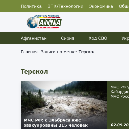
Политика
ВПК/Технологии
Экономика
Общ
Афганистан
Сирия
Ход СВО
Ук
Главная
Записи по метке:
Терскол
Терскол
МЧС РФ у
Кабардин
МЧС Росс
МЧС РФ: с Эльбруса уже
эвакуированы 215 человек
02.09.2