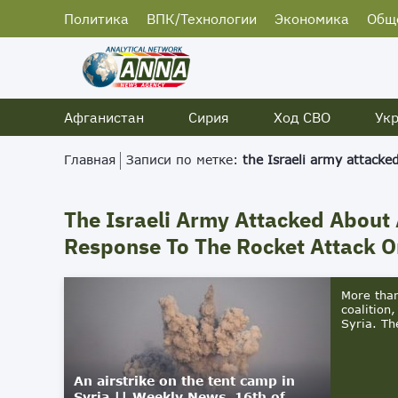
Политика
ВПК/Технологии
Экономика
Общ
Афганистан
Сирия
Ход СВО
Ук
Главная
Записи по метке:
the Israeli army attacke
The Israeli Army Attacked About 
Response To The Rocket Attack On
More than
coalition
Syria. Th
An airstrike on the tent camp in
Syria || Weekly News, 16th of