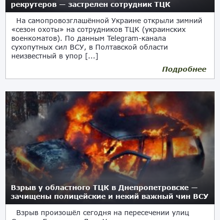
рекрутеров — застрелен сотрудник ТЦК
На самопровозглашённой Украине открыли зимний
«сезон охоты» на сотрудников ТЦК (украинских
военкоматов). По данным Telegram-канала
сухопутных сил ВСУ, в Полтавской области
неизвестный в упор [...]
Подробнее
02.02.2025
Взрыв у областного ТЦК в Днепропетровске —
зачищены полицейские и некий важный чин ВСУ
Взрыв произошёл сегодня на пересечении улиц