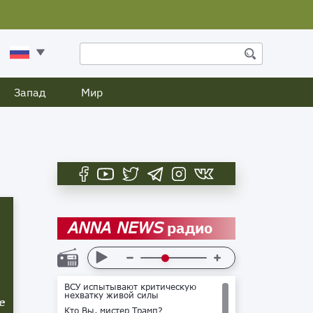
Запад
Мир
радио
ANNA NEWS
ВСУ испытывают критическую
нехватку живой силы
е
Кто Вы, мистер Трамп?