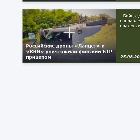
Бойцы-д
направле
вражески
Российские дроны «Ланцет» и
«КВН» уничтожили финский БТР
прицепом
25.08.2