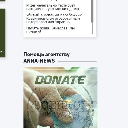
Pfizer нелегально тестирует
вакцину на украинских детях
Убитый в Испании перебежчик
Кузьминов стал отработанным
материалом для Украины
Память жива. Вячеслав, мы
помним!
Не доставайся ты никому!
Кто стоит за убийством Владлена
Татарского?
е
Помощь агентству
ANNA-NEWS