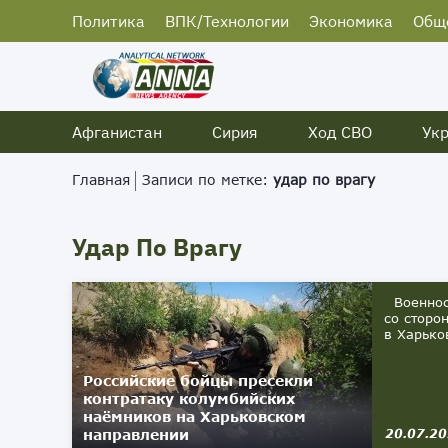
Политика
ВПК/Технологии
Экономика
Общ
Афганистан
Сирия
Ход СВО
Ук
Главная
Записи по метке:
удар по врагу
Удар По Врагу
Военносл
со сторо
в Харько
Российские бойцы пресекли
контратаку колумбийских
наёмников на Харьковском
направлении
20.07.2