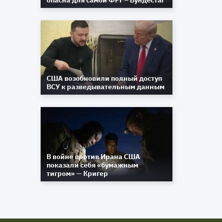
опасна для самой ФРГ – Бундестаг
США возобновили полный доступ
ВСУ к разведывательным данным
В войне против Ирана США
показали себя «бумажным
тигром» — Кригер