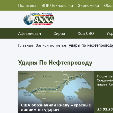
Политика
ВПК/Технологии
Экономика
Общ
Афганистан
Сирия
Ход СВО
Ук
Главная
Записи по метке:
удары по нефтепровод
Удары По Нефтепроводу
После бе
Соединён
пишет Re
США обозначили Киеву «красные
линии» по ударам
25.02.2