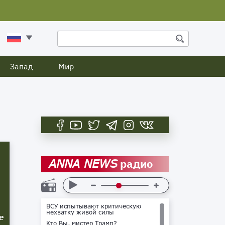
Запад
Мир
радио
ANNA NEWS
ВСУ испытывают критическую
нехватку живой силы
е
Кто Вы, мистер Трамп?