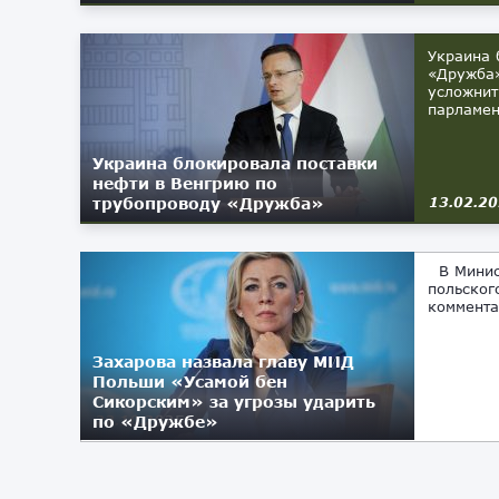
Украина 
«Дружба»
усложнит
парламент
Украина блокировала поставки
нефти в Венгрию по
трубопроводу «Дружба»
13.02.2
В Минист
польског
коммента
Захарова назвала главу МИД
Польши «Усамой бен
Сикорским» за угрозы ударить
по «Дружбе»
22.10.2025