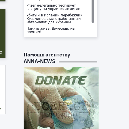
Pfizer нелегально тестирует
вакцину на украинских детях
Убитый в Испании перебежчик
Кузьминов стал отработанным
материалом для Украины
Память жива. Вячеслав, мы
помним!
Не доставайся ты никому!
Кто стоит за убийством Владлена
Татарского?
е
Помощь агентству
ANNA-NEWS
е