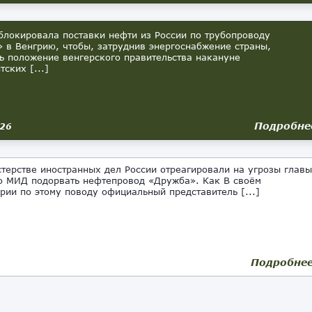
блокировала поставки нефти из России по трубопроводу
 в Венгрию, чтобы, затруднив энергоснабжение страны,
ь положение венгерского правительства накануне
ских [...]
Подробне
026
ерстве иностранных дел России отреагировали на угрозы главы
о МИД подорвать нефтепровод «Дружба». Как В своём
рии по этому поводу официальный представитель [...]
Подробне