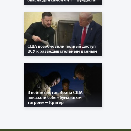
опасна для самой ФРГ – Бундестаг
США возобновили полный доступ
ВСУ к разведывательным данным
В войне против Ирана США
показали себя «бумажным
тигром» — Кригер