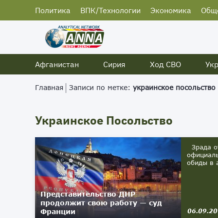
Политика
ВПК/Технологии
Экономика
Общ
Афганистан
Сирия
Ход СВО
Ук
Главная
Записи по метке:
украинское посольство
Украинское Посольство
Зрада от
официаль
обиды в 
Представительство ДНР
продолжит свою работу — суд
Франции
06.09.2