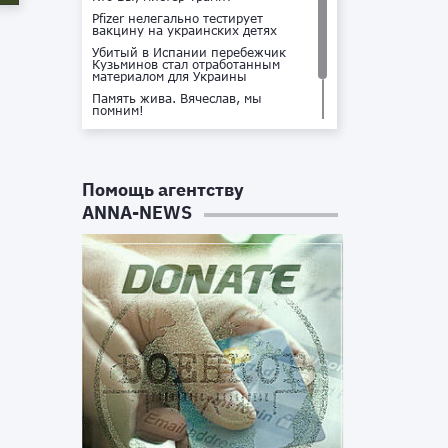
Pfizer нелегально тестирует
вакцину на украинских детях
Убитый в Испании перебежчик
Кузьминов стал отработанным
материалом для Украины
Память жива. Вячеслав, мы
помним!
Не доставайся ты никому!
Кто стоит за убийством Владлена
Татарского?
Помощь агентству
ANNA-NEWS