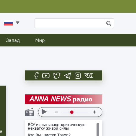
Запад
Мир
радио
ANNA NEWS
ВСУ испытывают критическую
нехватку живой силы
е
Кто Вы, мистер Трамп?