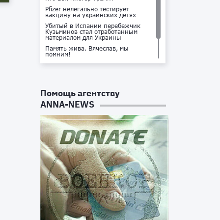
Pfizer нелегально тестирует
вакцину на украинских детях
Убитый в Испании перебежчик
Кузьминов стал отработанным
материалом для Украины
Память жива. Вячеслав, мы
помним!
Не доставайся ты никому!
Кто стоит за убийством Владлена
Татарского?
Помощь агентству
ANNA-NEWS