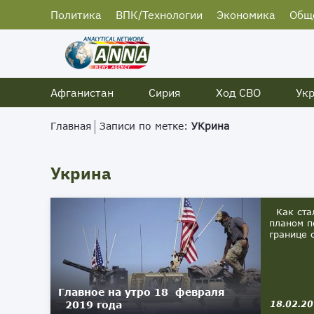
Политика
ВПК/Технологии
Экономика
Общ
Афганистан
Сирия
Ход СВО
Ук
Главная
Записи по метке:
УКрина
Укрина
Как стал
планом п
границе 
Главное на утро 18 февраля
2019 года
18.02.2