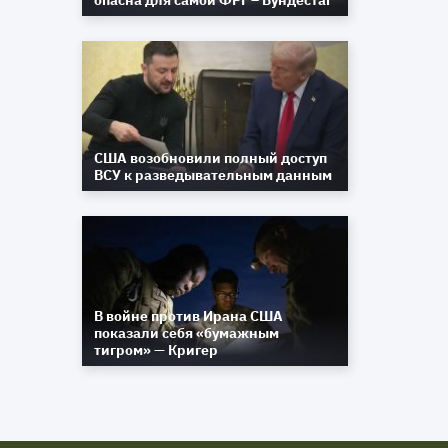
опасна для самой ФРГ – Бундестаг
США возобновили полный доступ
ВСУ к разведывательным данным
В войне против Ирана США
показали себя «бумажным
тигром» — Кригер