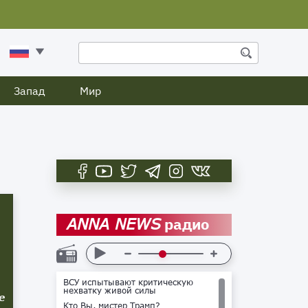
Запад
Мир
радио
ANNA NEWS
ВСУ испытывают критическую
нехватку живой силы
е
Кто Вы, мистер Трамп?