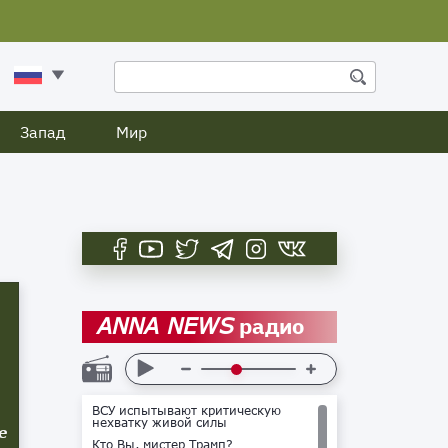
Запад
Мир
радио
ANNA NEWS
ВСУ испытывают критическую
нехватку живой силы
е
Кто Вы, мистер Трамп?