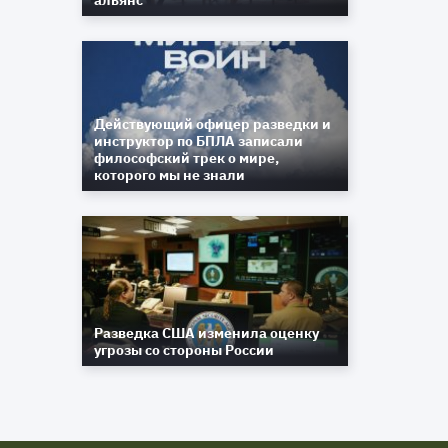
альянс
Действующий офицер разведки и
инструктор по БПЛА записали
философский трек о мире,
которого мы не знали
Разведка США изменила оценку
угрозы со стороны России