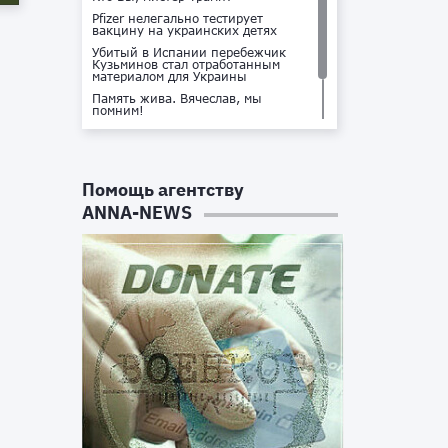
Pfizer нелегально тестирует
вакцину на украинских детях
Убитый в Испании перебежчик
Кузьминов стал отработанным
материалом для Украины
Память жива. Вячеслав, мы
помним!
Не доставайся ты никому!
Кто стоит за убийством Владлена
Татарского?
Помощь агентству
ANNA-NEWS