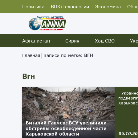
Политика
ВПК/Технологии
Экономика
Общ
Афганистан
Сирия
Ход СВО
Ук
Главная
Записи по метке:
ВГН
Вгн
Украинск
подверга
Харьковс
Виталий Ганчев: ВСУ увеличили
обстрелы освобождённой части
Харьковской области
06.10.2