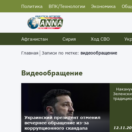
Политика
ВПК/Технологии
Экономика
Общ
Афганистан
Сирия
Ход СВО
Ук
Главная
Записи по метке:
видеообращение
Видеообращение
Накануне
Зеленски
традицио
Украинский президент отменил
вечернее обращение из-за
коррупционного скандала
12.11.2