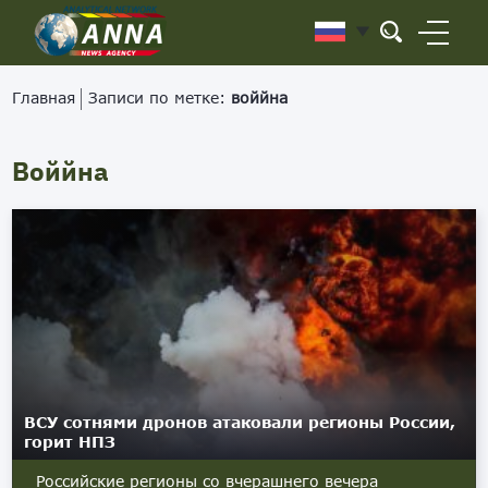
Главная
Записи по метке:
воййна
Воййна
ВСУ сотнями дронов атаковали регионы России,
горит НПЗ
Российские регионы со вчерашнего вечера