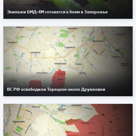
Экипажи БМД-4М готовятся к боям в Запорожье
ВС РФ освободили Торецкое около Дружковки