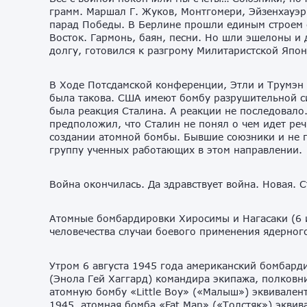
грамм. Маршал Г. Жуков, Монтгомери, Эйзенхауэ
парад Победы. В Берлине прошли единым строем 
Восток. Гармонь, баян, песни. Но шли эшелоны и 
долгу, готовился к разгрому Милитаристской Япон
В Ходе Потсдамской конференции, Этли и Трумэн с
была такова. США имеют бомбу разрушительной с
была реакция Сталина. А реакции не последовало
предположил, что Сталин не понял о чем идет реч
создании атомной бомбы. Бывшие союзники и не п
группу ученных работающих в этом направлении.
Война окончилась. Да здравствует война. Новая. 
Атомные бомбардировки Хиросимы и Нагасаки (6 и
человечества случаи боевого применения ядерног
Утром 6 августа 1945 года американский бомбард
(Энола Гей Хаггард) командира экипажа, полковн
атомную бомбу «Little Boy» («Малыш») эквиваленто
1945, атомная бомба «Fat Man» («Толстяк») эквив