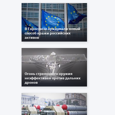
В Евросоюзе придумали новый
способ кражи российских
активов
Огонь стрелкового оружия
неэффективен против дальних
дронов