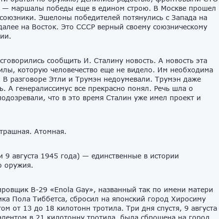
р — маршалы победы еще в едином строю. В Москве прошел
союзники. Эшелоны победителей потянулись с Запада на
далее на Восток. Это СССР верный своему союзническому
ии.
говорились сообщить И. Сталину новость. А новость эта
илы, которую человечество еще не видело. Им необходима
. В разговоре Этли и Трумэн недоумевали. Трумэн даже
ь. А генералиссимус все прекрасно понял. Речь шла о
одозревали, что в это время Сталин уже имел проект и
Страшная. Атомная.
 9 августа 1945 года) — единственные в истории
о оружия.
ировщик B-29 «Enola Gay», названный так по имени матери
ика Пола Тиббетса, сбросил на японский город Хиросиму
м от 13 до 18 килотонн тротила. Три дня спустя, 9 августа
алентом в 21 килотонну тротила, была сброшена на город