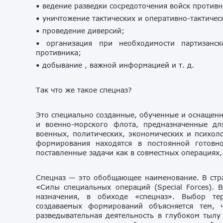
• ведение разведки сосредоточения войск противн
• уничтожение тактических и оперативно-тактичес
• проведение диверсий;
• организация при необходимости партизанс
противника;
• добывание , важной информацией и т. д.
Так что же такое спецназ?
Это специально созданные, обученные и оснащен
и военно-морского флота, предназначенные дл
военных, политических, экономических и психоло
формирования находятся в постоянной готовн
поставленные задачи как в совместных операциях,
Спецназ — это обобщающее наименование. В стра
«Силы специальных операций (Special Forces). 
назначения, в обиходе «спецназ». Выбор те
создаваемых формирований объясняется тем, 
разведывательная деятельность в глубоком тылу