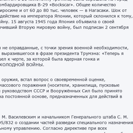
омбардировщика B-29 «Bockscar». Общее количество
иросиме и от 60 до 80 тыс. человек — в Нагасаки. Шок от
ействие на императора Японии, который склонился к тому,
йну. 15 августа 1945 года Япония объявила о своей
нчивший Вторую мировую войну, был подписан 2 сентября
 не оправданные, с точки зрения военной необходимости,
выразившегося в фразе президента Трумэна: «Теперь я
л к черте, за которой была ядерная гонка и
ча ХОЛОДНОЙ ВОЙНЫ.
о оружия, встал вопрос о своевременной оценке,
массового поражения (носители, хранилища, пусковые
им руководством СССР и Вооружённых Сил было принято
а постоянной основе, предназначенных для действий в
 М. Василевским и начальником Генерального штаба С. М.
5/832 о создании частей разведки специального назначения
ьному управлению. Согласно директиве при всех