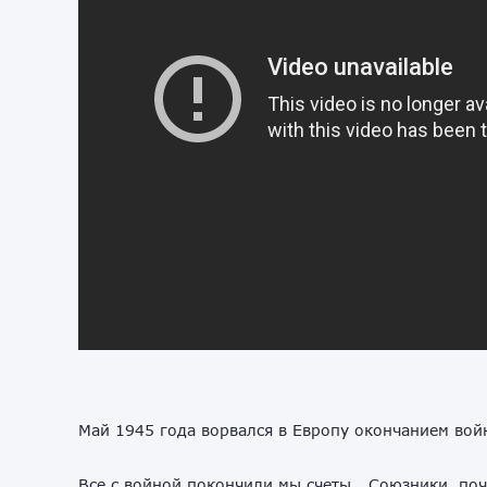
Май 1945 года ворвался в Европу окончанием вой
Все с войной покончили мы счеты… Союзники, по