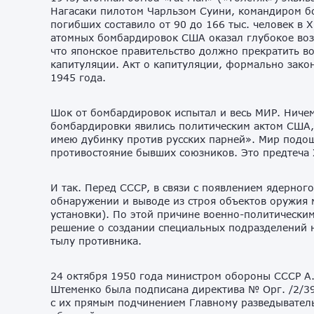
Нагасаки пилотом Чарльзом Суини, командиром б
погибших составило от 90 до 166 тыс. человек в Х
атомных бомбардировок США оказал глубокое возд
что японское правительство должно прекратить во
капитуляции. Акт о капитуляции, формально зако
1945 года.
Шок от бомбардировок испытал и весь МИР. Ничем
бомбардировки явились политическим актом США, 
имею дубинку против русских парней». Мир подоше
противостояние бывших союзников. Это предте
И так. Перед СССР, в связи с появлением ядерног
обнаружении и выводе из строя объектов оружия 
установки). По этой причине военно-политическ
решение о создании специальных подразделений н
тылу противника.
24 октября 1950 года министром обороны СССР А.
Штеменко была подписана директива № Орг. /2/39
с их прямым подчинением Главному разведывател