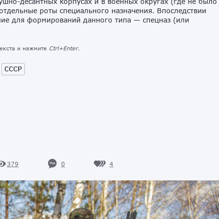
шно-десантных корпусах и в военных округах (где не было
отдельные роты специального назначения. Впоследствии
ие для формирований данного типа — спецназ (или
текста и нажмите
Ctrl+Enter
.
СССР
0
4
379