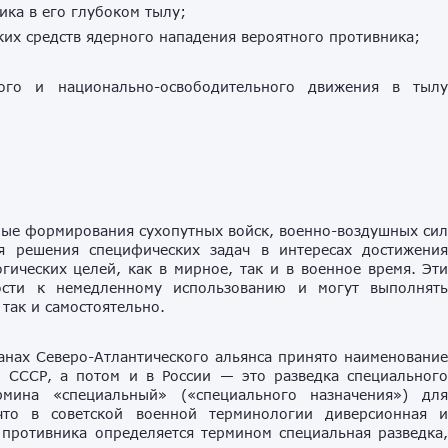
ика в его глубоком тылу;
ких средств ядерного нападения вероятного противника;
кого и национально-освободительного движения в тыл
ные формирования сухопутных войск, военно-воздушных си
я решения специфических задач в интересах достижени
гических целей, как в мирное, так и в военное время. Эт
ости к немедленному использованию и могут выполнят
 так и самостоятельно.
нах Северо-Атлантического альянса принято наименовани
В СССР, а потом и в России — это разведка специальног
рмина «специальный» («специального назначения») дл
что в советской военной терминологии диверсионная 
 противника определяется термином специальная разведка