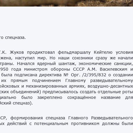
го спецназа.
Г.К. Жуков продиктовал фельдмаршалу Кейтелю услови
ржена, наступил мир. Но наши союзники сразу же начал
траны. Начался ядерный шантаж, экономические санкции
1950 года министром обороны СССР А.М. Василевским 
 была подписана директива № Орг. /2/395/832 о создани
 их прямым подчинением Главному разведывательном
ойсковых и механизированных армиях, воздушно-десантны
йских объединений) предписывалось создать отдельные рот
ициально было закреплено сокращённое название дл
ский спецназ).
СР, формирования спецназа Главного Разведывательног
вых действий с потенциальным противником должны был