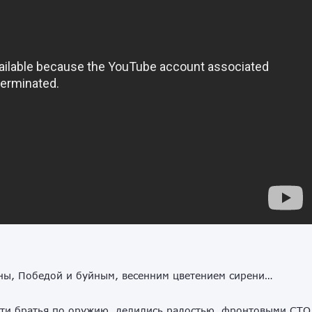
ны, Победой и буйным, весенним цветением сирени…
чти братья по оружию, делились радостью, фронтовыми СТО