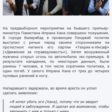
На предвыборном мероприятии на бывшего премьер-
министра Пакистана Имрана Хана совершено покушение.
В городе Вазирабад в провинции Пенджаб политик
выступил с речью перед своими сторонниками на
протестном митинге его партии «Техрик-е-Инсаф»
(«Движение за справедливость»). Затем вооруженный
мужчина открыл огонь по автомобилю экс-премьера. В
результате нападения, по некоторым данным, были
ранены 7 человек, в том числе соратники политика, а
один погиб. У самого Имрана Хана от трех до четырех
пулевых ранений в ногу.
Нападавшего задержали, во время ареста он успел
сделать заявление:
«Я хотел убить его (Хана), потому что он вводит
людей в заблуждение. Я сделал все возможное, чтобы
закончить с ним и только с ним».