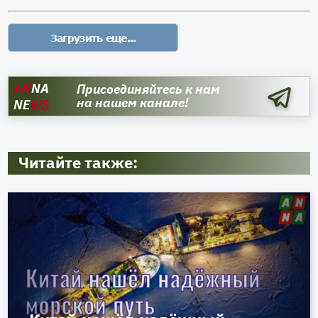
AN
NA
Присоединяйтесь к нам
на нашем канале!
NE
WS
Читайте также: