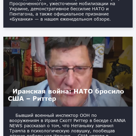
Просроченного», ужесточение мобилизации на
Украине, демонстративное бессилие НАТО и
Пентагона, а также официальное признание
«Буханки» — в нашем еженедельном обзоре.
Иранская война: НАТО бросило
США – Риттер
Бывший военный инспектор ООН по
вооружениям в Ираке Скотт Риттер в беседе с ANNA
NEWS рассказал о том, что Нетаньяху заманил
Трампа в психологическую ловушку, пообещав
лёгкую победу над Ираном, – США увязли в