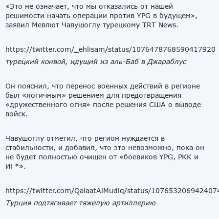
«Это не означает, что мы отказались от нашей
решимости начать операции против YPG в будущем»,
заявил Мевлют Чавушоглу турецкому TRT News.
https://twitter.com/_ehlisam/status/1076478768590417920
турецкий конвой, идущий из аль-Баб в Джараблус
Он пояснил, что перенос военных действий в регионе
был «логичным» решением для предотвращения
«дружественного огня» после решения США о выводе
войск.
Чавушоглу отметил, что регион нуждается в
стабильности, и добавил, что это невозможно, пока он
не будет полностью очищен от «боевиков YPG, PKK и
ИГ*».
https://twitter.com/QalaatAlMudiq/status/10765320694240
Турция подтягивает тяжелую артиллерию