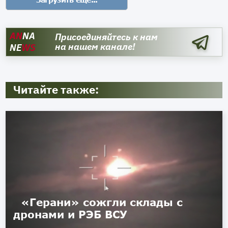
AN
NA
Присоединяйтесь к нам
на нашем канале!
NE
WS
Читайте также:
«Герани» сожгли склады с
дронами и РЭБ ВСУ