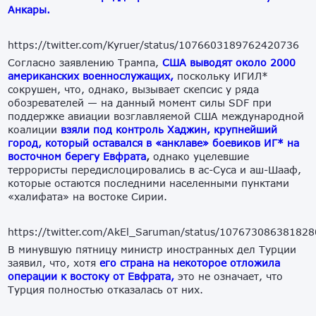
Анкары.
https://twitter.com/Kyruer/status/1076603189762420736
Согласно заявлению Трампа,
США выводят около 2000
американских военнослужащих,
поскольку ИГИЛ*
сокрушен, что, однако, вызывает скепсис у ряда
обозревателей — на данный момент силы SDF при
поддержке авиации возглавляемой США международной
коалиции
взяли под контроль Хаджин, крупнейший
город, который оставался в «анклаве» боевиков ИГ* на
восточном берегу Евфрата
,
однако уцелевшие
террористы передислоцировались в ас-Суса и аш-Шааф,
которые остаются последними населенными пунктами
«халифата» на востоке Сирии.
https://twitter.com/AkEl_Saruman/status/10767308638182
В минувшую пятницу министр иностранных дел Турции
заявил, что, хотя
его страна на некоторое отложила
операции к востоку от Евфрата,
это не означает, что
Турция полностью отказалась от них.