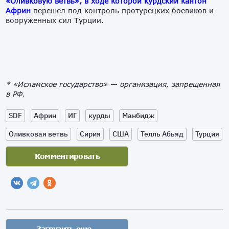
«Оливковую ветвь», в ходе которой курдский кантон
Африн
перешел под контроль протурецких боевиков и
вооруженных сил Турции.
* «Исламское государство» — организация, запрещенная
в РФ.
SDF
Африн
ИГ
курды
Манбидж
Оливковая ветвь
Сирия
США
Телль Абьяд
Турция