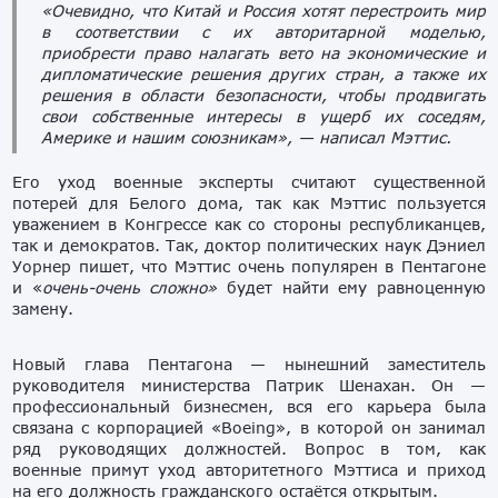
«Очевидно, что Китай и Россия хотят перестроить мир
в соответствии с их авторитарной моделью,
приобрести право налагать вето на экономические и
дипломатические решения других стран, а также их
решения в области безопасности, чтобы продвигать
свои собственные интересы в ущерб их соседям,
Америке и нашим союзникам», — написал Мэттис.
Его уход военные эксперты считают существенной
потерей для Белого дома, так как Мэттис пользуется
уважением в Конгрессе как со стороны республиканцев,
так и демократов. Так, доктор политических наук Дэниел
Уорнер пишет, что Мэттис очень популярен в Пентагоне
и «
очень-очень сложно»
будет найти ему равноценную
замену.
Новый глава Пентагона — нынешний заместитель
руководителя министерства Патрик Шенахан. Он —
профессиональный бизнесмен, вся его карьера была
связана с корпорацией «Boeing», в которой он занимал
ряд руководящих должностей. Вопрос в том, как
военные примут уход авторитетного Мэттиса и приход
на его должность гражданского остаётся открытым.