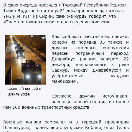
В свою очередь президент Турецкой Республики Реджеп
Тайип Эрдоган в пятницу 21 декабря пообещал изгнать
YPG и ИГИЛ* из Сирии, сами же курды говорит, что
«Трамп оставил союзников на съедение живьем».
Как сообщают местные источники,
конвой из порядка 35 танков и
другого тяжелого вооружения
пересек пограничный переход
Джараблус ранним вечером 22
декабря, направившись к реке
Саджур, между Джараблусом и
удерживаемым курдами
Манбиджем.
военный конвой в
Шанлыурфа
Согласно другим источникам,
военный конвой состоял из более
чем 100 военных транспортных средств.
Военные конвои замечены и в турецкой провинции
Шанлыурфа, граничащей с курдским Кобани, близ Телль