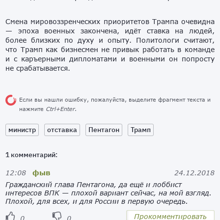
Смена мировоззренческих приоритетов Трампа очевидна
— эпоха военных закончена, идёт ставка на людей,
более близких по духу и опыту. Политологи считают,
что Трамп как бизнесмен не привык работать в команде
и с каръерными дипломатами и военными он попросту
не срабатывается.
Если вы нашли ошибку, пожалуйста, выделите фрагмент текста и
нажмите
Ctrl+Enter
.
министр
отставка
Пентагон
Трамп
1 комментарий:
12:08
фыв
24.12.2018
Гражданский глава Пентагона, да ещё и лоббист
интересов ВПК — плохой вариант сейчас, на мой взгляд.
Плохой, для всех, и для России в первую очередь.
Прокомментировать
0
0