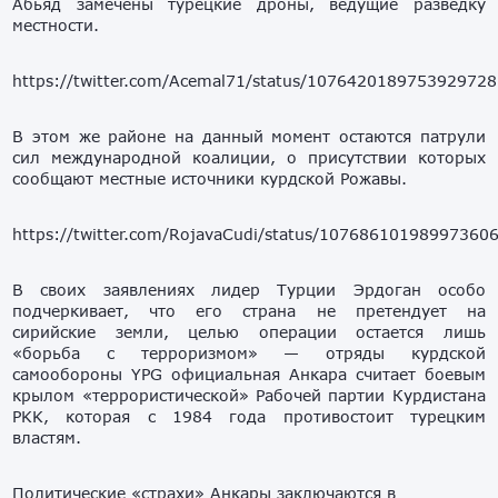
Абьяд замечены турецкие дроны, ведущие разведку
местности.
https://twitter.com/Acemal71/status/1076420189753929728
В этом же районе на данный момент остаются патрули
сил международной коалиции, о присутствии которых
сообщают местные источники курдской Рожавы.
https://twitter.com/RojavaCudi/status/10768610198997360
В своих заявлениях лидер Турции Эрдоган особо
подчеркивает, что его страна не претендует на
сирийские земли, целью операции остается лишь
«борьба с терроризмом» — отряды курдской
самообороны YPG официальная Анкара считает боевым
крылом «террористической» Рабочей партии Курдистана
PKK, которая с 1984 года противостоит турецким
властям.
Политические «страхи» Анкары заключаются в