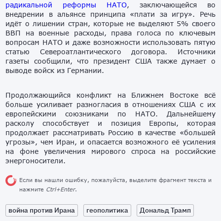
радикальной реформы НАТО
, заключающейся во
внедрении в альянсе принципа «плати за игру». Речь
идёт о лишении стран, которые не выделяют 5% своего
ВВП на военные расходы, права голоса по ключевым
вопросам НАТО и даже возможности использовать пятую
статью Североатлантического договора. Источники
газеты сообщили, что президент США также думает о
выводе войск из Германии.
Продолжающийся конфликт на Ближнем Востоке всё
больше усиливает разногласия в отношениях США с их
европейскими союзниками по НАТО. Дальнейшему
расколу способствует и позиция Европы, которая
продолжает рассматривать Россию в качестве «большей
угрозы», чем Иран, и опасается возможного её усиления
на фоне увеличения мирового спроса на российские
энергоносители.
Если вы нашли ошибку, пожалуйста, выделите фрагмент текста и
нажмите
Ctrl+Enter
.
война против Ирана
геополитика
Дональд Трамп