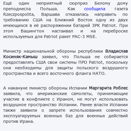
Ещё один неприятный сюрприз Белому дому
преподнесла Польша. Как
сообщила
газета
Rzeczpospolita, Варшава отказалась направить по
требованию США на Ближний Восток одну из двух
имеющихся в её распоряжении батарей ЗРК Patriot. При
этом Вашингтон настаивал и на переброске
используемых для Patriot ракет PAC-3 MSE.
Министр национальной обороны республики
Владислав
Косиняк-Камыш
заявил, что Польша не собирается
предоставлять США свои системы ПРО Patriot, поскольку
они необходимы для защиты польского воздушного
пространства и всего восточного фланга НАТО.
А накануне министр обороны Испании
Маргарита Роблес
заявила, что американские самолеты, принимающие
участие в конфликте с Ираном, не могут использовать
воздушное пространство Испании. Ранее власти Испании
также заявили о запрете использования совместно
эксплуатируемых военных баз для военных действий
против Ирана.