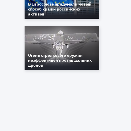
В Евросоюзе придумали новый
способ кражи российских
активов
Огонь стрелкового оружия
неэффективен против дальних
дронов