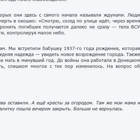
орых они здесь с самого начала называли ждунами. Люд
смерть в окошко: «Смотрю, сосед по улице идёт, через врем
ронить погибших получается далеко не сразу — тела ВС
и, контролируя малое небо.
ам. Мы встретили бабушку 1937-го года рождения, котора
едняя надежда — увидеть новое возрождение города. Такж
и мать в минувший год. До войны она работала в Донецко
ть, слишком многое с тех пор изменилось. На вопрос о
ева оставили. А ещё кресты за огородом. Там же мои мама 
алитку пошла вечером закрыть. Больше не вернулась.