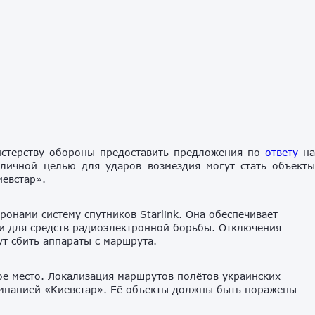
стерству обороны предоставить предложения по
ответу
н
тличной целью для ударов возмездия могут стать объект
евстар».
онами систему спутников Starlink. Она обеспечивает
ми для средств радиоэлектронной борьбы. Отключения
ут сбить аппараты с маршрута.
мое место. Локализация маршрутов полётов украинских
мпанией «Киевстар». Её объекты должны быть поражены