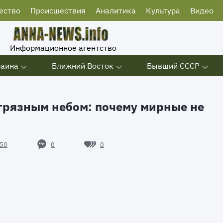
ество
Происшествия
Аналитика
Культура
Видео
Информационное агентство
раина
Ближний Восток
Бывший СССР
грязным небом: почему мирные не
0
0
50