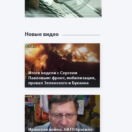
и
я
У
Новые видео
я
е
м
б
Итоги недели с Сергеем
Павловым: фронт, мобилизация,
провал Зеленского и Буханка
и
Иранская война: НАТО бросило