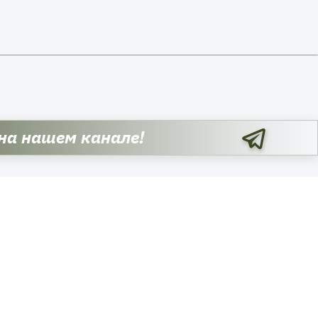
 на нашем канале!
Российские военные нанесли
новые удары по предприятию
«Нефтегазодобыча» в Сумской
области. Кадры в воскресенье, 9
августа, опубликовало Министерс
обороны Российской Федерации