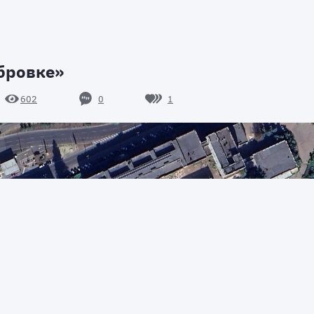
бровке»
0
1
602