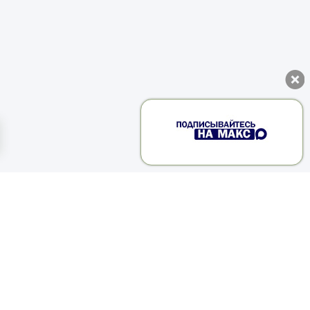
тво
.