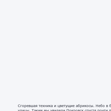
Сгоревшая техника и цветущие абрикосы. Небо в б
улицы. Таким мы увидели Покровск спустя почти 