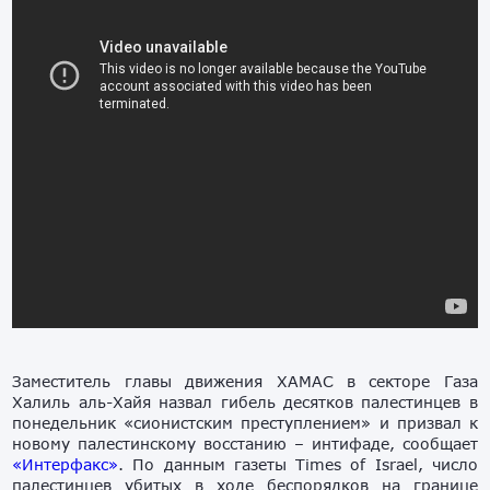
Заместитель главы движения ХАМАС в секторе Газа
Халиль аль-Хайя назвал гибель десятков палестинцев в
понедельник «сионистским преступлением» и призвал к
новому палестинскому восстанию – интифаде, сообщает
«Интерфакс»
. По данным газеты Times of Israel, число
палестинцев убитых в ходе беспорядков на границе