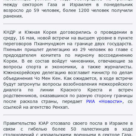
между сектором Газа и Израилем в понедельник
возросло до 59 человек, более 1200 человек получили
ранения.
КНДР и Южная Корея договорились о проведении в
среду, 16 мая, новой встречи на высшем уровне в пункте
переговоров Пханмунджом на границе двух государств.
Пхеньян пришлет делегацию из 29 человек во главе с
председателем комитета по мирному воссоединению
Кореи. В ее состав войдут чиновники, отвечающие за
вопросы спорта и экономики, а также журналисты.
Южнокорейскую делегацию возглавит министр по делам
объединения Чо Мен Кен. Как ожидается, в ходе встречи
будут затронуты вопросы возобновления межкорейского
диалога по линии Красного Креста и встреч
родственников, оказавшихся по разную сторону границы
после раскола страны, передает
РИА «Новости»
, со
ссылкой на агентство Ренхап.
Правительство ЮАР отозвало своего посла в Израиле в
связи с гибелью более 50 палестинцев в ходе
столкновений с израильскими военными в секторе Газа,