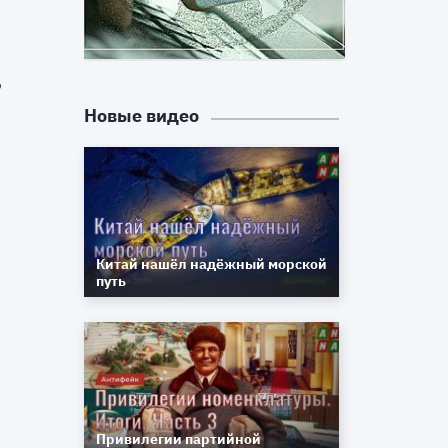
.
у
о
Новые видео
й
е
т
Китай нашёл надёжный морской
путь
Привилегии партийной