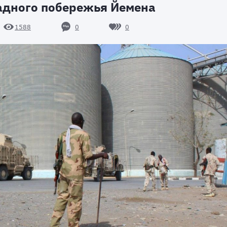
падного побережья Йемена
0
0
1588