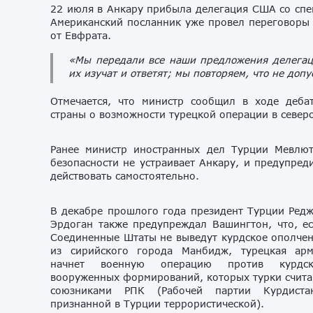
22 июля в Анкару прибыла делегация США со с
Американский посланник уже провел переговоры с
от Евфрата.
«Мы передали все наши предложения делегац
их изучат и ответят; мы повторяем, что не доп
Отмечается, что министр сообщил в ходе деб
страны о возможности турецкой операции в север
Ранее министр иностранных дел Турции Мевлю
безопасности не устраивает Анкару, и предупред
действовать самостоятельно.
В декабре прошлого года президент Турции Ред
Эрдоган также предупреждал Вашингтон, что, е
Соединенные Штаты не выведут курдское ополче
из сирийского города Манбидж, турецкая ар
начнет военную операцию против курдск
вооруженных формирований, которых турки счит
союзниками РПК (Рабочей партии Курдистан
признанной в Турции террористической).