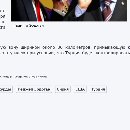
ить
бря
сле
Трамп и Эрдоган
ти
рную зону шириной около 30 километров, примыкающую 
ял эту идею при условии, что Турция будет контролироват
текста и нажмите
Ctrl+Enter
.
курды
Реджеп Эрдоган
Сирия
США
Турция