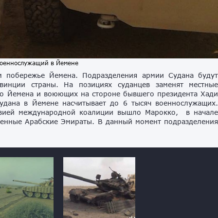
военнослужащий в Йемене
м побережье Йемена. Подразделения армии Судана буду
винции страны. На позициях суданцев заменят местны
го Йемена и воюющих на стороне бывшего президента Хад
дана в Йемене насчитывает до 6 тысяч военнослужащих
равией международной коалиции вышло Марокко, в начал
нные Арабские Эмираты. В данный момент подразделени