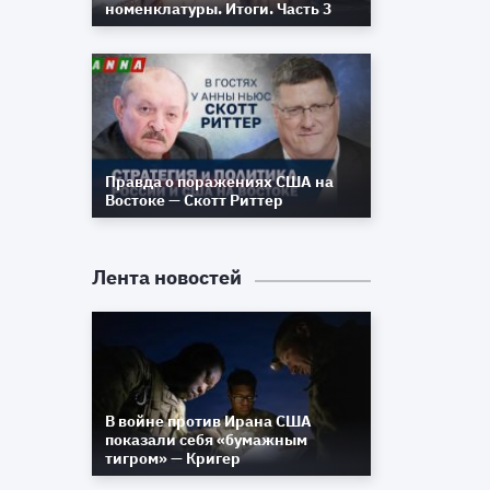
номенклатуры. Итоги. Часть 3
к
Правда о поражениях США на
ь
Востоке — Скотт Риттер
Лента новостей
В войне против Ирана США
показали себя «бумажным
тигром» — Кригер