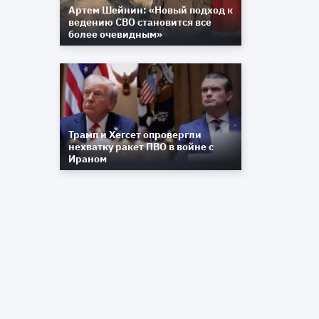
Артем Шейнин: «Новый подход к
ведению СВО становится все
более очевидным»
в
е
Трамп и Хегсет опровергли
нехватку ракет ПВО в войне с
Ираном