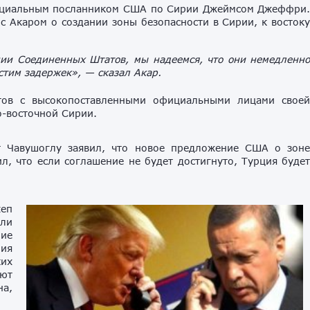
пециальным посланником США по Сирии Джеймсом Джеффри
 Акаром о создании зоны безопасности в Сирии, к восток
ии Соединенных Штатов, мы надеемся, что они немедленн
устим задержек», — сказал Акар.
атов с высокопоставленными официальными лицами свое
о-восточной Сирии.
т Чавушоглу заявил, что новое предложение США о зон
ил, что если соглашение не будет достигнуто, Турция буде
жеп
сли
ние
мия
их
ают
а,