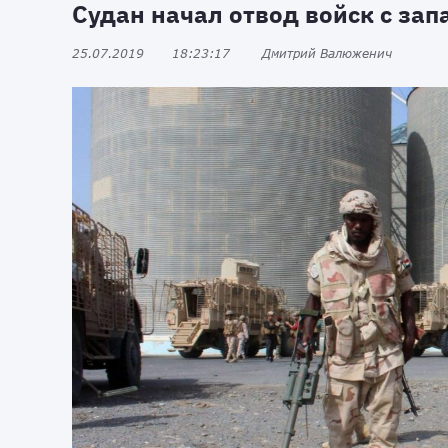
Судан начал отвод войск с за
25.07.2019
18:23:17
Дмитрий Валюженич