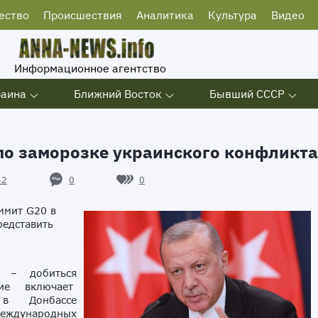
ество
Происшествия
Аналитика
Культура
Видео
Информационное агентство
раина
Ближний Восток
Бывший СССР
по заморозке украинского конфликта
0
0
42
ммит G20 в
редставить
 – добиться
ние включает
 в Донбассе
международных