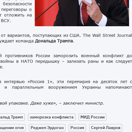
 безопасности
 переговоры о
т отложить на
 ВСУ.
от вариантов, поступающих из США. The Wall Street Journa
суждает команда
Дональда Трампа
.
ой противников России заморозить военный конфликт д
 войны в НАТО передышку – зализать раны и как следуе
зе.
 интервью «Россия 1», эти перемирия на десяток лет 
я и параллельным вооружением Украины напоминаю
вой упаковке. Даже хуже», – заключил министр.
альд Трамп
заморозка конфликта
МИД России
ащение огня
Реджеп Эрдоган
Россия
Сергей Лавров