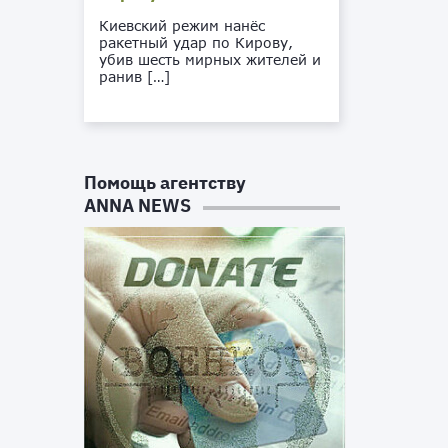
Киевский режим нанёс
ракетный удар по Кирову,
убив шесть мирных жителей и
ранив […]
l
Помощь агентству
о
ANNA NEWS
т
с
т