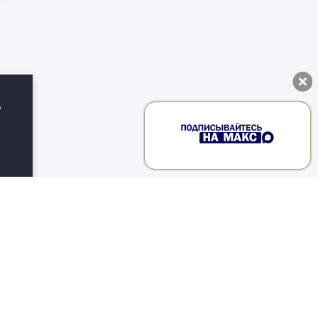
о
дня
ало
его
о-