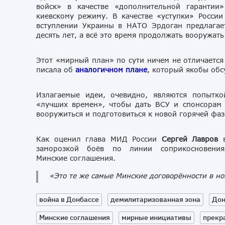
войск» в качестве «дополнительной гарантии»
киевскому режиму. В качестве «уступки» России
вступлении Украины в НАТО Эрдоган предлагае
десять лет, а всё это время продолжать вооружать
Этот «мирный план» по сути ничем не отличается 
писала об
аналогичном плане
, который якобы об
Излагаемые идеи, очевидно, являются попытк
«лучших времен», чтобы дать ВСУ и спонсорам
вооружиться и подготовиться к новой горячей фа
Как оценил глава МИД России
Сергей
Лавров
в
заморозкой боёв по линии соприкосновени
Минские соглашения.
«Это те же самые Минские договорённости в но
война в Донбассе
демилитаризованная зона
Дон
Минские соглашения
мирные инициативы
прекр