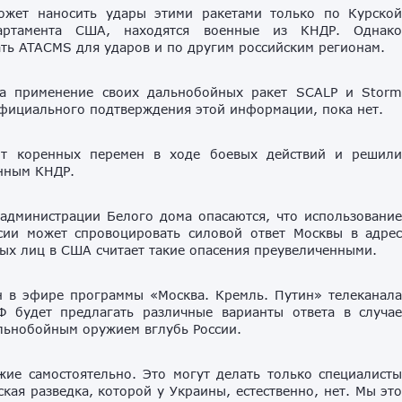
ожет наносить удары этими ракетами только по Курско
партамента США, находятся военные из КНДР. Однак
ть ATACMS для ударов и по другим российским регионам.
а применение своих дальнобойных ракет SCALP и Stor
фициального подтверждения этой информации, пока нет.
т коренных перемен в ходе боевых действий и решил
енным КНДР.
 администрации Белого дома опасаются, что использовани
сии может спровоцировать силовой ответ Москвы в адре
ых лиц в США считает такие опасения преувеличенными.
н в эфире программы «Москва. Кремль. Путин» телеканал
Ф будет предлагать различные варианты ответа в случа
льнобойным оружием вглубь России.
жие самостоятельно. Это могут делать только специалист
кая разведка, которой у Украины, естественно, нет. Мы эт