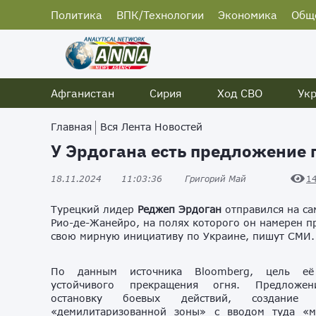
Политика
ВПК/Технологии
Экономика
Общ
Афганистан
Сирия
Ход СВО
Ук
Главная
Вся Лента Новостей
У Эрдогана есть предложение 
18.11.2024
11:03:36
Григорий Май
1
Турецкий лидер
Реджеп Эрдоган
отправился на са
Рио-де-Жанейро, на полях которого он намерен п
свою мирную инициативу по Украине, пишут СМИ.
По данным источника Bloomberg, цель её
устойчивого прекращения огня. Предложе
остановку боевых действий, создание
«демилитаризованной зоны» с вводом туда «