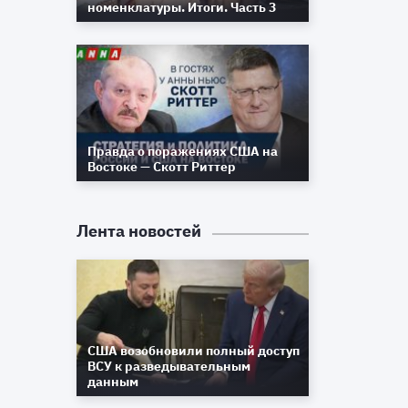
номенклатуры. Итоги. Часть 3
Правда о поражениях США на
Востоке — Скотт Риттер
Лента новостей
т
а
США возобновили полный доступ
я
ВСУ к разведывательным
данным