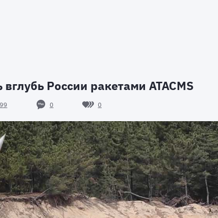
 вглубь России ракетами ATACMS
0
0
99