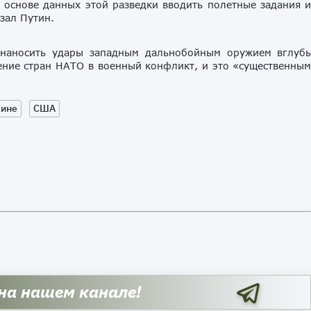
 основе данных этой разведки вводить полетные задания 
зал Путин.
е наносить удары западным дальнобойным оружием вглуб
ение стран НАТО в военный конфликт, и это «существенны
аине
США
 на нашем канале!