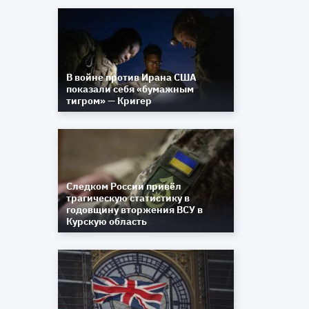
й
о
m
В войне против Ирана США
показали себя «бумажным
тигром» — Кригер
и
е
с
Следком России привёл
трагическую статистику в
годовщину вторжения ВСУ в
Курскую область
а
е
ы
о