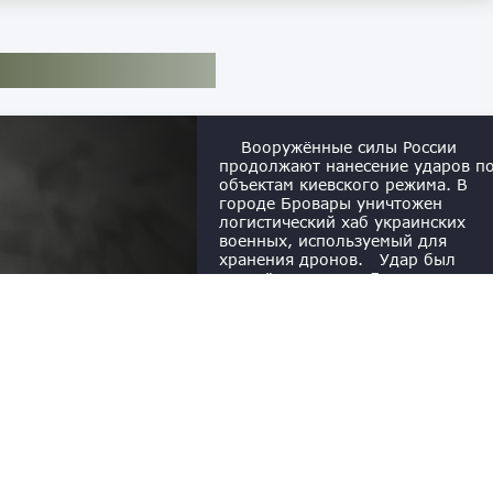
Вооружённые силы России
продолжают нанесение ударов п
объектам киевского режима. В
городе Бровары уничтожен
логистический хаб украинских
военных, используемый для
хранения дронов. Удар был
нанесён в ночь на 5 августа, сего
вечером Минобороны опубликов
видео с объективным контролем 
результатов в своём Telegram-
канале. Был поражён транспортн
логистический центр в городе
Бровары Киевской области,
кий хаб ВСУ в