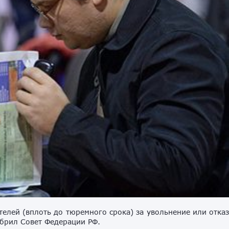
телей (вплоть до тюремного срока) за увольнение или отка
брил Совет Федерации РФ.