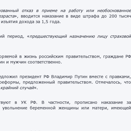
нованный отказ в приеме на работу или необоснованно
озраста
», вводится наказание в виде штрафа до 200 тыся
изъятия дохода за 1,5 года.
ий период, «
предшествующий назначению лицу страхово
оряемой в жизнь российским правительством, граждане Р
ин и мужчин соответственно.
едложил президент РФ Владимир Путин вместе с правками
реформы, предложенный правительством. Отмечалось, чт
«
крайний случай
«.
вуют в УК РФ. В частности, прописано наказание з
и увольнение беременной женщины или матери, имеюще