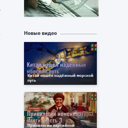
е
ч
Новые видео
й
Ф
,
Китай нашёл надёжный морской
путь
о
а
й
Привилегии партийной