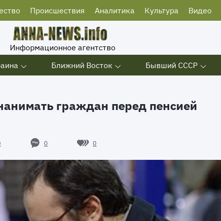
ество
Происшествия
Аналитика
Культура
Видео
Информационное агентство
раина
Ближний Восток
Бывший СССР
 нанимать граждан перед пенсией
0
0
0