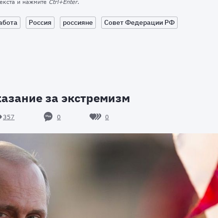
текста и нажмите
Ctrl+Enter
.
абота
Россия
россияне
Совет Федерации РФ
азание за экстремизм
0
0
357