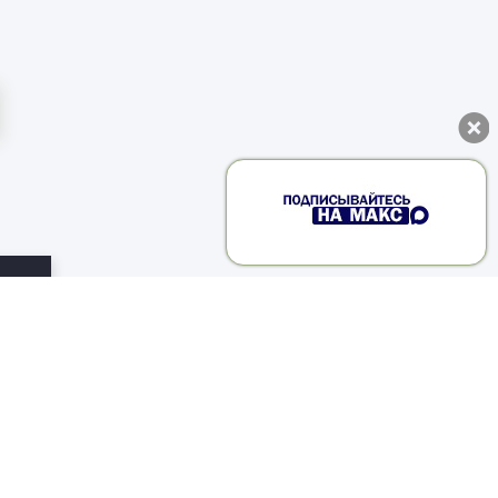
ы
ии
ю
под
 о
ов