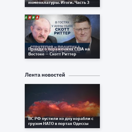
номенклатуры. Итоги. Часть 3
Правда о поражениях США на
Востоке — Скотт Риттер
Лента новостей
ВС РФ пустили ко дну корабли с
грузом НАТО в портах Одессы