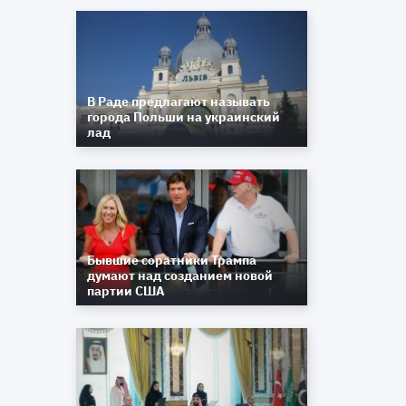
В Раде предлагают называть
города Польши на украинский
лад
Бывшие соратники Трампа
думают над созданием новой
партии США
а
т
и
А