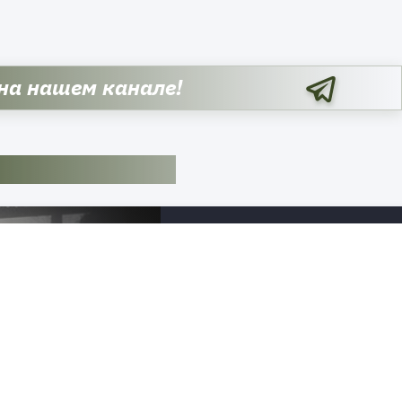
 на нашем канале!
Российские киберспециалист
получили доступ к материалам,
свидетельствующим о прямом
вовлечении НАТО в нанесение
ударов по объектам на территор
России. В эксклюзивном интервь
порталу aif.ru анонимный хакер 
псевдонимом PalachPro рассказал
серьёзных последствиях, которые
могут ожидать военных чиновник
стран-членов альянса. Ранее
сообщалось, что кибергруппа