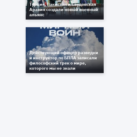
Турция, Пакистан и Саудовская
о
Аравия создали новый военный
альянс
я
е
Действующий офицер разведки
ю
и инструктор по БПЛА записали
,
философский трек о мире,
которого мы не знали