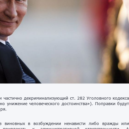
и частично декриминализующий ст. 282 Уголовного кодекс
но унижение человеческого достоинства»). Поправки буду
ря.
з виновных в
возбуждении ненависти либо вражды ил
 привлекать к административной ответственности. 