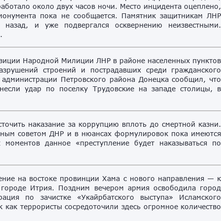
работало около двух часов ночи. Место инцидента оцеплено
монумента пока не сообщается. Памятник защитникам ЛН
 назад, и уже подвергался осквернению неизвестными
.
озиции Народной Милиции ЛНР в районе населенных пункто
азрушений строений и пострадавших среди гражданског
 администрации Петровского района Донецка сообщил, чт
несли удар по поселку Трудовские на западе столицы, 
точить наказание за коррупцию вплоть до смертной казни
дным советом ДНР и в нюансах формулировок пока имеютс
х моментов данное «преступление будет наказываться п
ение на востоке провинции Хама с нового направления — 
м городе Итрия. Поздним вечером армия освободила горо
ация по зачистке «Укайрбатского выступа» Исламског
ак как террористы сосредоточили здесь огромное количеств