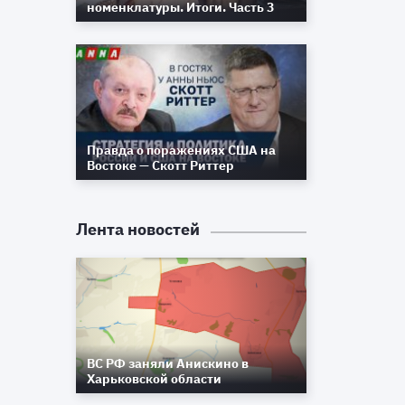
номенклатуры. Итоги. Часть 3
Правда о поражениях США на
Востоке — Скотт Риттер
Лента новостей
ВС РФ заняли Анискино в
Харьковской области