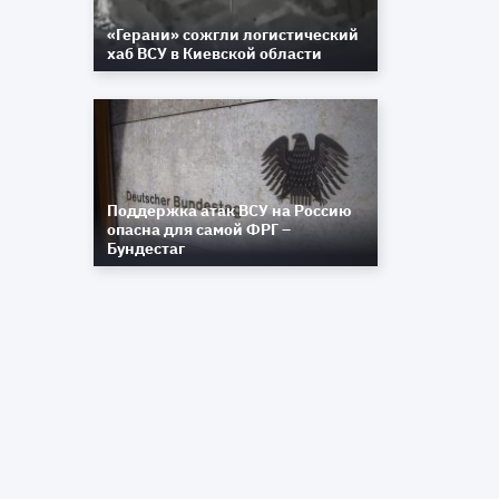
,
«Герани» сожгли логистический
Р
хаб ВСУ в Киевской области
.
в
о
о
в
Поддержка атак ВСУ на Россию
опасна для самой ФРГ –
Бундестаг
.
я
о
к
д
о
о