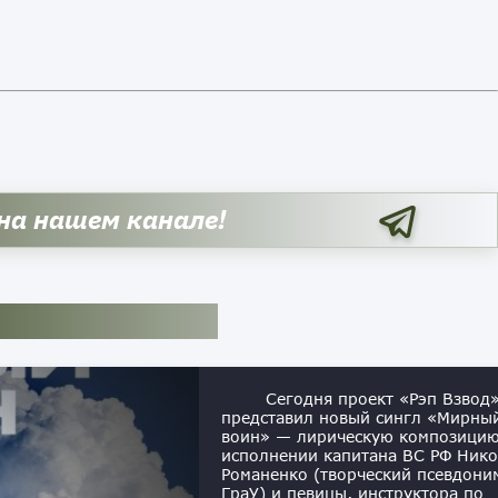
 на нашем канале!
Сегодня проект «Рэп Взвод
представил новый сингл «Мирны
воин» — лирическую композицию
исполнении капитана ВС РФ Ник
Романенко (творческий псевдони
ГраУ) и певицы, инструктора по