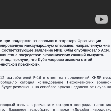
ли при поддержке генерального секретаря Организации
динированную международную операцию, направленную «на
». Соответствующее заявление МИД Кубы опубликовало ACN.
шингтона посредством экономических санкций вынудить
 и подчеркнули, что Куба «хорошо знакома с этой
нистской практикой».
2 истребителей F-16 в ответ на проведенный КНДР пус
Сообщило сегодня командование Тихоокеанских военно
будут размещены на авиабазе Кунсан недалеко от Сеула н
 мощный взрыв, в результате которого пострадал памятни
тр. Взрывное устройство в парке «Дружбы народов»