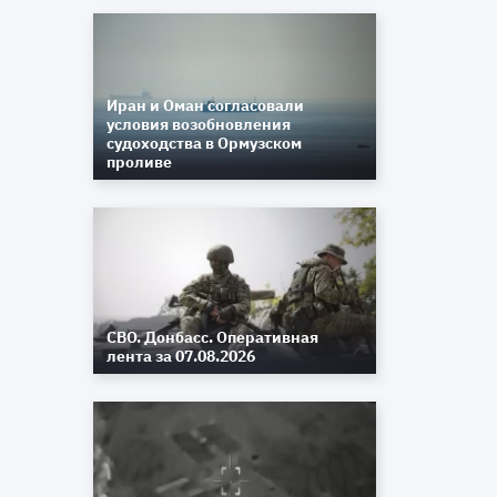
Иран и Оман согласовали
условия возобновления
судоходства в Ормузском
проливе
СВО. Донбасс. Оперативная
к
лента за 07.08.2026
-
а
к
,