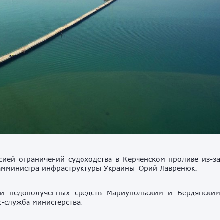
сией ограничений судоходства в Керченском проливе из-з
 замминистра инфраструктуры Украины Юрий Лавренюк.
ки недополученных средств Мариупольским и Бердянски
-служба министерства.