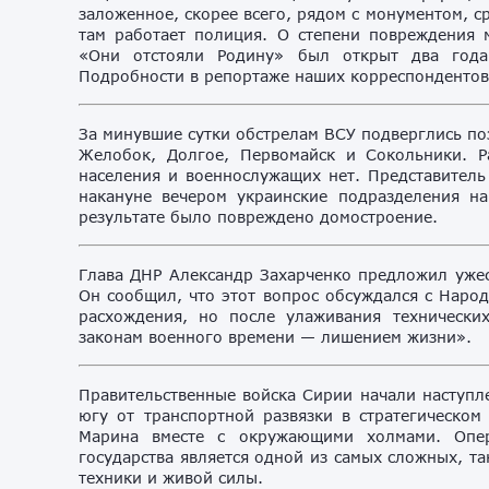
заложенное, скорее всего, рядом с монументом, с
там работает полиция. О степени повреждения 
«Они отстояли Родину» был открыт два года
Подробности в репортаже наших корреспондентов
За минувшие сутки обстрелам ВСУ подверглись п
Желобок, Долгое, Первомайск и Сокольники. Р
населения и военнослужащих нет. Представитель
накануне вечером украинские подразделения на
результате было повреждено домостроение.
Глава ДНР Александр Захарченко предложил ужес
Он сообщил, что этот вопрос обсуждался с Наро
расхождения, но после улаживания технически
законам военного времени — лишением жизни».
Правительственные войска Сирии начали наступл
югу от транспортной развязки в стратегическо
Марина вместе с окружающими холмами. Опер
государства является одной из самых сложных, т
техники и живой силы.