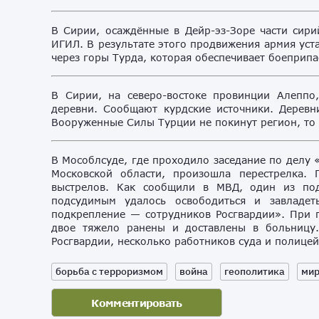
В Сирии, осаждённые в Дейр-эз-Зоре части сири
ИГИЛ. В результате этого продвижения армия уст
через горы Турда, которая обеспечивает боеприпа
В Сирии, на северо-востоке провинции Алеппо
деревни. Сообщают курдские источники. Дерев
Вооруженные Силы Турции не покинут регион, то
В Мособлсуде, где проходило заседание по делу 
Московской области, произошла перестрелка.
выстрелов. Как сообщили в МВД, один из под
подсудимым удалось освободиться и завладе
подкрепление — сотрудников Росгвардии». При 
двое тяжело ранены и доставлены в больницу.
Росгвардии, несколько работников суда и полице
борьба с терроризмом
война
геополитика
мир