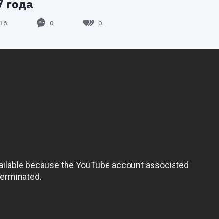
7 года
0
0
16