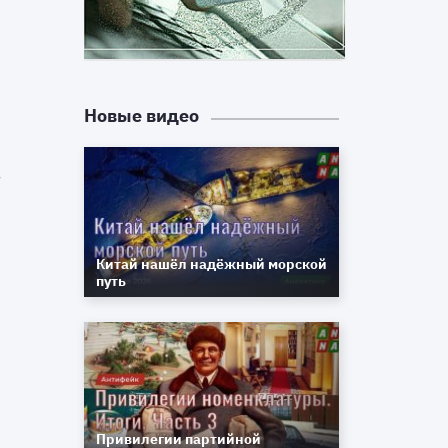
о
й
Новые видео
7
Китай нашёл надёжный морской
путь
Привилегии партийной