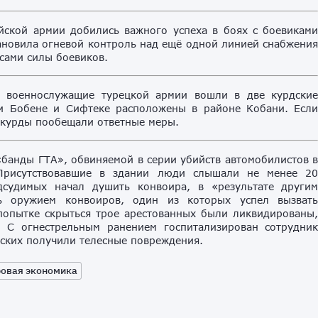
йской армии добились важного успеха в боях с боевикам
ановила огневой контроль над ещё одной линией снабжени
сами силы боевиков.
, военнослужащие турецкой армии вошли в две курдски
ни Бобене и Сифтеке расположены в районе Кобани. Есл
 курды пообещали ответные меры.
«банды ГТА», обвиняемой в серии убийств автомобилистов 
 Присутствовавшие в здании люди слышали не менее 2
судимых начал душить конвоира, в «результате други
ть оружием конвоиров, один из которых успел вызват
попытке скрыться трое арестованных были ликвидированы
 С огнестрельным ранением госпитализирован сотрудни
йских получили телесные повреждения.
овая экономика