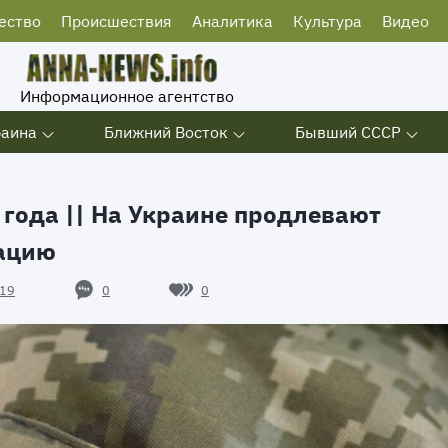
ество
Происшествия
Аналитика
Культура
Видео
Информационное агентство
раина
Ближний Восток
Бывший СССР
2 года || На Украине продлевают
зацию
0
0
19