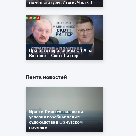
номенклатуры. Итоги. Часть 3
Правда о поражениях США на
Востоке — Скотт Риттер
Лента новостей
Иран и Оман согласовали
условия возобновления
судоходства в Ормузском
проливе