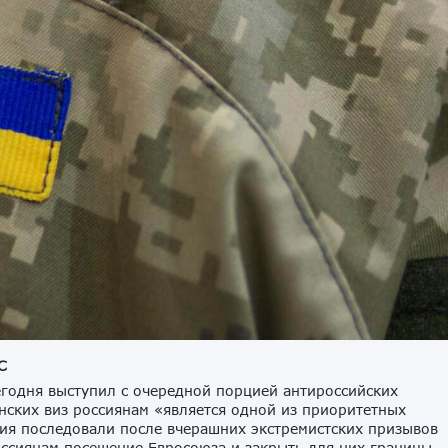
 ЕС
годня выступил с очередной порцией антироссийских
енских виз россиянам «является одной из приоритетных
ния последовали после вчерашних экстремистских призывов
оссиянам посещение Евросоюза и закрыть для них границы.