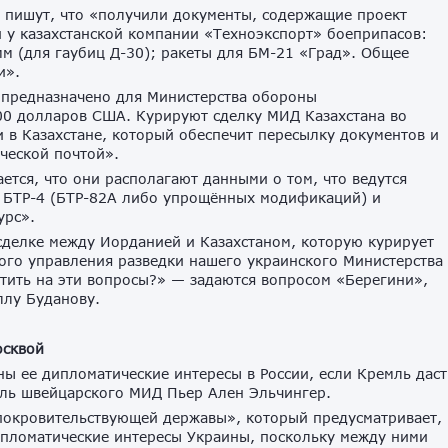
 пишут, что «получили документы, содержащие проект
 у казахстанской компании «Техноэкспорт» боеприпасов:
мм (для гаубиц Д-30); ракеты для БМ-21 «Град». Общее
и».
 предназначено для Министерства обороны
00 долларов США. Курируют сделку МИД Казахстана во
 в Казахстане, который обеспечит пересылку документов и
ческой почтой».
ется, что они располагают данными о том, что ведутся
ц БТР-4 (БТР-82А либо упрощённых модификаций) и
урс».
 сделке между Иорданией и Казахстаном, которую курирует
ого управления разведки нашего украинского Министерства
тить на эти вопросы?» — задаются вопросом «Берегини»,
ллу Буданову.
осквой
ы ее дипломатические интересы в России, если Кремль даст
ель швейцарского МИД Пьер Ален Эльчингер.
 покровительствующей державы», который предусматривает,
ипломатические интересы Украины, поскольку между ними