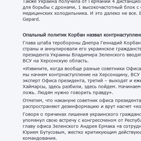
Также Украина получила от Германии 4 дистанцио
для борьбы с дронами, 1 высокочастотный блок с 
медицинских холодильника. И это далеко не все.
Gepard.
Опальный политик Корбан назвал контрнаступлен
Глава штаба теробороны Днепра Геннадий Корбан,
страны и аннулировали его украинское гражданств
президента Украины Владимира Зеленского вводят
ВСУ на Херсонскую область.
«Извините, когда вообще разные советники Офиса
мы начнем контрнаступление на Херсонщину, ВСУ
эксперт Офиса президента, третий – выходят и е
Хаймарсы, здесь разбили, здесь пойдем. Начинаем
ложь. Людям нужно говорить правду».
Отметим, что накануне советник офиса президент
распространяют дезинформацию и врут насчет «ко
Говоря о причинах лишения украинского гражданс
упомянул свою встречу с конгрессменом от Респу
главу офиса Зеленского Андрея Ермака «в сотрудн
Юрием Бутусовым, жестко критикующим действующ
командования.