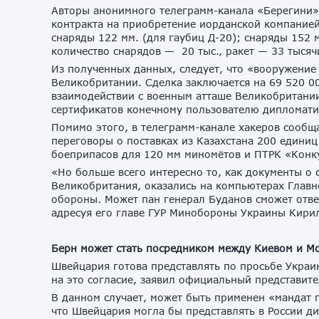
Авторы анонимного телеграмм-канала «Берегини»
контракта на приобретение иорданской компанией
снаряды 122 мм. (для гаубиц Д-20); снаряды 152 
количество снарядов — 20 тыс., ракет — 33 тысяч
Из полученных данных, следует, что «вооружение
Великобритании. Сделка заключается на 69 520 0
взаимодействии с военным атташе Великобритании
сертификатов конечному пользователю дипломати
Помимо этого, в телеграмм-канале хакеров сообща
переговоры о поставках из Казахстана 200 едини
боеприпасов для 120 мм миномётов и ПТРК «Конк
«Но больше всего интересно то, как документы о
Великобритания, оказались на компьютерах Главн
обороны. Может пан генерал Буданов сможет отве
адресуя его главе ГУР Минобороны Украины Кири
Берн может стать посредником между Киевом и М
Швейцария готова представлять по просьбе Украин
на это согласие, заявил официальный представит
В данном случает, может быть применен «мандат
что Швейцария могла бы представлять в России д