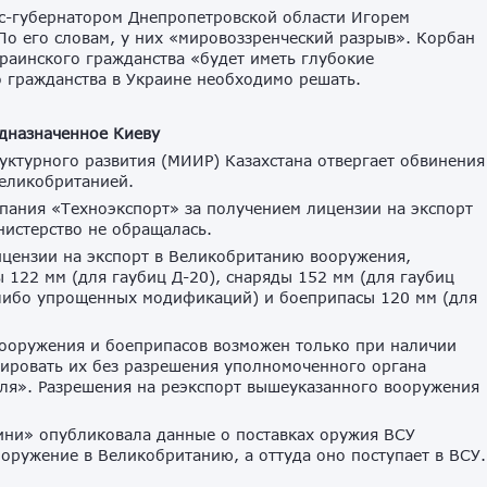
экс-губернатором Днепропетровской области Игорем
 По его словам, у них «мировоззренческий разрыв». Корбан
раинского гражданства «будет иметь глубокие
 гражданства в Украине необходимо решать.
дназначенное Киеву
уктурного развития (МИИР) Казахстана отвергает обвинения
Великобританией.
мпания «Техноэкспорт» за получением лицензии на экспорт
нистерство не обращалась.
ицензии на экспорт в Великобританию вооружения,
 122 мм (для гаубиц Д-20), снаряды 152 мм (для гаубиц
 либо упрощенных модификаций) и боеприпасы 120 мм (для
 вооружения и боеприпасов возможен только при наличии
тировать их без разрешения уполномоченного органа
оля». Разрешения на реэкспорт вышеуказанного вооружения
гини» опубликовала данные о поставках оружия ВСУ
ооружение в Великобританию, а оттуда оно поступает в ВСУ.