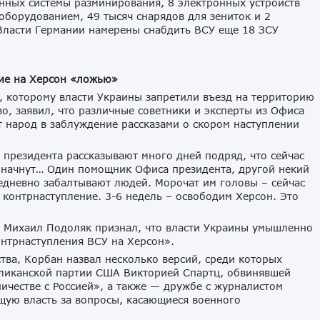
нных системы разминирования, 8 электронных устройств
оборудованием, 49 тысяч снарядов для зениток и 2
 Власти Германии намерены снабдить ВСУ еще 18 ЗСУ
ие на Херсон «ложью»
 которому власти Украины запретили въезд на территорию
о, заявил, что различные советники и эксперты из Офиса
 народ в заблуждение рассказами о скором наступлении
 президента рассказывают много дней подряд, что сейчас
 начнут… Один помощник Офиса президента, другой некий
жедневно забалтывают людей. Морочат им головы – сейчас
 контрнаступление. 3-6 недель – освободим Херсон. Это
а Михаил Подоляк признал, что власти Украины умышленно
нтрнаступления ВСУ на Херсон».
тва, Корбан назвал несколько версий, среди которых
бликанской партии США Викторией Спартц, обвинявшей
ичестве с Россией», а также — дружбе с журналистом
ую власть за вопросы, касающиеся военного