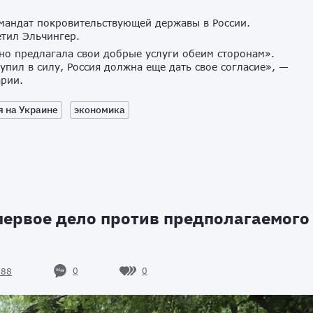
 мандат покровительствующей державы в России.
тил Эльчингер.
вно предлагала свои добрые услуги обеим сторонам».
пил в силу, Россия должна еще дать свое согласие», —
рии.
я на Украине
экономика
ервое дело против предполагаемого
0
0
788