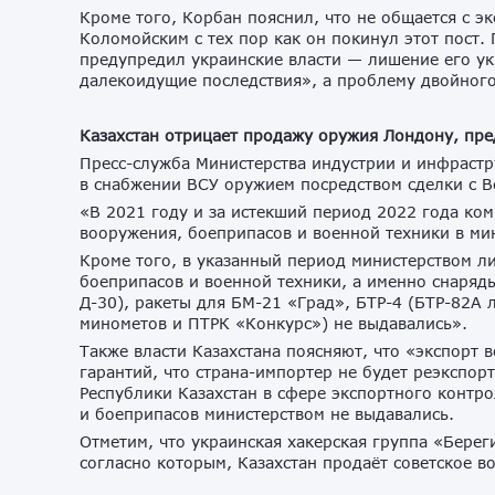
Кроме того, Корбан пояснил, что не общается с 
Коломойским с тех пор как он покинул этот пост.
предупредил украинские власти — лишение его ук
далекоидущие последствия», а проблему двойного
Казахстан отрицает продажу оружия Лондону, пре
Пресс-служба Министерства индустрии и инфрастр
в снабжении ВСУ оружием посредством сделки с 
«В 2021 году и за истекший период 2022 года ко
вооружения, боеприпасов и военной техники в ми
Кроме того, в указанный период министерством л
боеприпасов и военной техники, а именно снаряды
Д-30), ракеты для БМ-21 «Град», БТР-4 (БТР-82А
минометов и ПТРК «Конкурс») не выдавались».
Также власти Казахстана поясняют, что «экспорт
гарантий, что страна-импортер не будет реэкспор
Республики Казахстан в сфере экспортного контр
и боеприпасов министерством не выдавались.
Отметим, что украинская хакерская группа «Бере
согласно которым, Казахстан продаёт советское в