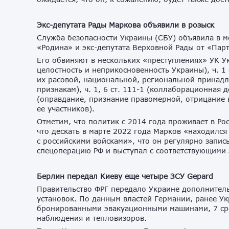
Экс-депутата Рады Маркова объявили в розыск
Служба безопасности Украины (СБУ) объявила в 
«Родина» и экс-депутата Верховной Рады от «Пар
Его обвиняют в нескольких «преступлениях» УК Ук
целостность и неприкосновенность Украины), ч. 1
их расовой, национальной, региональной принадл
признакам), ч. 1, 6 ст. 111-1 (коллаборационная д
(оправдание, признание правомерной, отрицание
ее участников).
Отметим, что политик с 2014 года проживает в Ро
что дескать в марте 2022 года Марков «находился
с российскими войсками», что он регулярно запи
спецоперацию РФ и выступал с соответствующими
Берлин передал Киеву еще четыре ЗСУ Gepard
Правительство ФРГ передало Украине дополнитель
установок. По данным властей Германии, ранее 
бронированными эвакуационными машинами, 7 ср
наблюдения и тепловизоров.