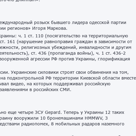
международный розыск бывшего лидера одесской партии
тии регионов» Игоря Маркова.
раины: ч. 1 ст. 110 (посягательство на территориальную
 ст. 161 (нарушение равноправия граждан в зависимости от
ежности, религиозных убеждений, инвалидности и другим
еятельность), ст. 436 (пропаганда войны), ч. 1 ст. 436-2
 вооруженной агрессии РФ против Украины, глорификация
ссии. Украинские силовики строят свои обвинения на том,
 на подконтрольной РФ территории Киевской области вместе
сывал видео, на которых поддерживал российскую
 заявлениями в российских СМИ.
но еще четыре ЗСУ Gepard. Теперь у Украины 12 таких
Украину вооружили 10 бронемашинами HMMWV, 3
едствами радиопомех, 8 мобильных радаров наземного