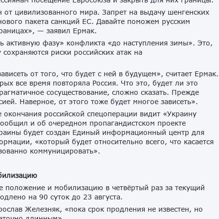
 от цивилизованного мира. Запрет на выдачу шенгенских
нового пакета санкций ЕС. Давайте поможем русским
раницах», — заявил Ермак.
ть активную фазу» конфликта «до наступления зимы». Это,
 сохраняются риски российских атак на
висеть от того, что будет с ней в будущем», считает Ермак.
рых все время повторяла Россия. Что это, будет ли это
прагматичное сосуществование, сложно сказать. Прежде
ссией. Наверное, от этого тоже будет многое зависеть».
е окончания российской спецоперации видит «Украину
сообщил и об очередном пропагандистском проекте
краины будет создан Единый информационный центр для
рмации, «который будет относительно всего, что касается
зованно коммуницировать».
обилизацию
е положение и мобилизацию в четвёртый раз за текущий
длено на 90 суток до 23 августа.
ослав Железняк, «пока срок продления не известен, но
статочно длинным».