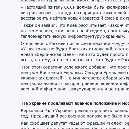
«Настоящий житель СССР должен быть изолирован
виз россиянам – это одна из приоритетных целей 
восстановить нафталиновый советский союз в их г
Также он заявил, что Киев рассчитывает «закончи
по его мнению, «жизненно необходимо, поскольку
теплоэнергетическую инфраструктуру Украины».
Отношения с Россией после спецоперации «будут за
«У нас точно не будет братских отношений, о кото
новая «берлинская стена», или это будет просто 
всего, потому, что сложно сказать, что будет с Ро
При этом соратник Зеленского добавил, что посл
центром Восточной Европы». Сегодня Ермак еще 
украинских властей – в Министерстве обороны У
централизованного распространения военной инфо
военной информации, аккумулировать и централи
На Украине продлевают военное положение и м
Верховная Рада Украины решила продлить военно
год. Предыдущий раз военное положение было про
Как сообщает депутат Рады от фракции «Голос» Яр
ожидается, что он, к сожалению, будет также до