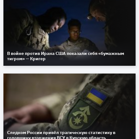
В войне против Ирана США показали себя «бумажным
тигром» — Кригер
Следком России привёл трагическую статистику в
годовщину вторжения ВСУ в Курскую область