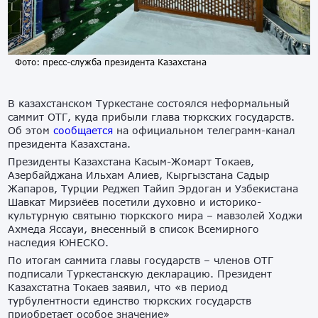
Фото: пресс-служба президента Казахстана
В казахстанском Туркестане состоялся неформальный
саммит ОТГ, куда прибыли глава тюркских государств.
Об этом
сообщается
на официальном телеграмм-канал
президента Казахстана.
Президенты Казахстана Касым-Жомарт Токаев,
Азербайджана Ильхам Алиев, Кыргызстана Садыр
Жапаров, Турции Реджеп Тайип Эрдоган и Узбекистана
Шавкат Мирзиёев посетили духовно и историко-
культурную святыню тюркского мира – мавзолей Ходжи
Ахмеда Яссауи, внесенный в список Всемирного
наследия ЮНЕСКО.
По итогам саммита главы государств – членов ОТГ
подписали Туркестанскую декларацию. Президент
Казахстатна Токаев заявил, что «в период
турбулентности единство тюркских государств
приобретает особое значение»