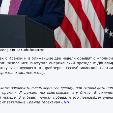
song XinHua Globallookpress
х с Ираном и в ближайшие две недели объявят о «полно
аким заявлением выступил американский президент
Дональ
ржку участвующего в праймериз Республиканской парти
ористов и экстремистов
).
хотят заключить очень хорошую сделку, они готовы дать на
о оружия. Я думаю, мы выигрываем эту битву. В течени
 победе. Это будет полная победа, и это произойдет очен
дит заявление Трампа телеканал
CNN
.