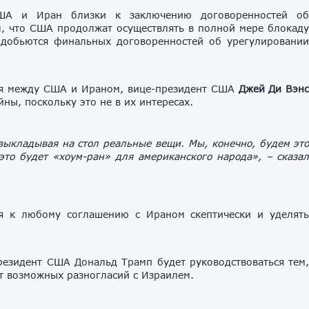
США и Иран близки к заключению договоренностей о
, что США продолжат осуществлять в полной мере блокад
 добьются финальных договоренностей об урегулировани
ия между США и Ираном, вице-президент США
Джей Ди Вэн
ны, поскольку это не в их интересах.
 выкладывая на стол реальные вещи. Мы, конечно, будем эт
это будет «хоум-ран» для американского народа»,
– сказа
ся к любому соглашению с Ираном скептически и уделят
резидент США Дональд Трамп будет руководствоваться тем
от возможных разногласий с Израилем.