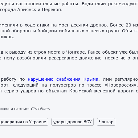
едутся восстановительные работы. Водителям рекомендую
 города Армянск и Перекоп.
менили в ходе атаки на мост десятки дронов. Более 20 и
шной обороны и бойцами мобильных огневых групп. Объек
тников.
д к выводу из строя моста в Чонгаре. Ранее объект уже бы
о нему возобновили реверсивное движение, после чего о
ю работу по
нарушению снабжения Крыма
. Ими регулярн
порт, следующий на полуостров по трассе «Новороссия»
ил серию ударов по объектам Крымской железной дороги 
текста и нажмите
Ctrl+Enter
.
цоперация на Украине
удары дронов ВСУ
Чонгар