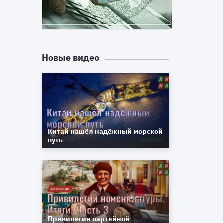
т
з
т
Новые видео
л
н
о
Китай нашёл надёжный морской
.
путь
с
Привилегии партийной