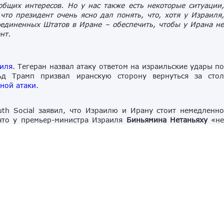
бщих интересов. Но у нас также есть некоторые ситуации
что президент очень ясно дал понять, что, хотя у Израиля
Соединенных Штатов в Иране – обеспечить, чтобы у Ирана н
нт.
аиля
. Тегеран назвал атаку ответом на израильские удары п
ьд Трамп призвал иранскую сторону вернуться за сто
тной атаки
.
uth Social заявил, что Израилю и Ирану стоит немедленн
 что у премьер-министра Израиля
Биньямина Нетаньяху
«н
с Ираном. Трамп также предупредил Нетаньяху, что в случа
 Израилю и оставить его «один на один против Ирана». 
кращении огня. Нетаньяху сообщил, что Израиль прекрати
право ответа на любые новые атаки со стороны Тегерана. П
а США.
охаммад Багер Галибаф
, являющийся главой групп
в ходе переговоров стремится положить конец войне 
не нормализовать свои отношения с Вашингтоном. При это
т другой стороне, и подчеркнул, что именно совместны