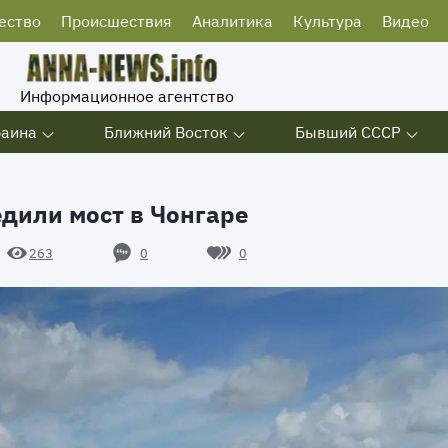
ество
Происшествия
Аналитика
Культура
Видео
Информационное агентство
раина
Ближний Восток
Бывший СССР
дили мост в Чонгаре
0
0
263