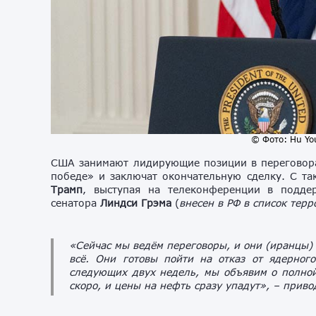
© Фото: Hu You
США занимают лидирующие позиции в переговора
победе» и заключат окончательную сделку. С т
Трамп
, выступая на телеконференции в подде
сенатора
Линдси Грэма
(
внесен в РФ в список терр
«Сейчас мы ведём переговоры, и они (иранцы) 
всё. Они готовы пойти на отказ от ядерног
следующих двух недель, мы объявим о полной
скоро, и цены на нефть сразу упадут»,
– приво