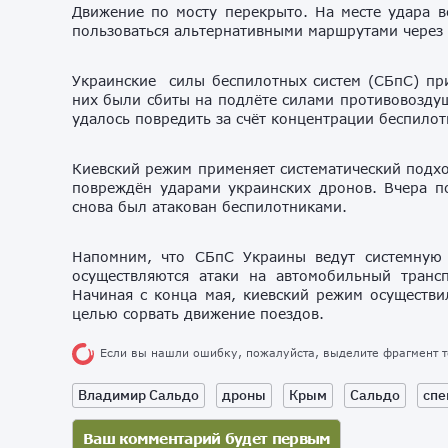
Движение по мосту перекрыто. На месте удара в
пользоваться альтернативными маршрутами через
Украинские силы беспилотных систем (СБпС) при
них были сбиты на подлёте силами противовозду
удалось повредить за счёт концентрации беспило
Киевский режим применяет систематический подхо
повреждён ударами украинских дронов. Вчера п
снова был атакован беспилотниками.
Напомним, что СБпС Украины ведут системну
осуществляются атаки на автомобильный транс
Начиная с конца мая, киевский режим осуществ
целью сорвать движение поездов.
Если вы нашли ошибку, пожалуйста, выделите фрагмент 
Владимир Сальдо
дроны
Крым
Сальдо
спе