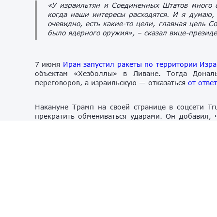
«У израильтян и Соединенных Штатов много о
когда наши интересы расходятся. И я думаю, 
очевидно, есть какие-то цели, главная цель 
было ядерного оружия»,
– сказал вице-президе
7 июня
Иран запустил ракеты по территории Изр
объектам «Хезболлы» в Ливане. Тогда Донал
переговоров, а израильскую — отказаться
от отве
Накануне Трамп на своей странице в соцсети Tr
прекратить обмениваться ударами. Он добавил,
будет» иного выбора, кроме как принять сделку 
новых обстрелов США могут прекратить помогать
настоящее время Иран и Израиль объявили о пре
наносить удары по Ирану, но оставляет за собой 
его словам, он донёс эту позицию и до президент
Спикер Меджлиса иранского парламента
М
переговорщиков Ирана, заявил, что Тегеран 
обеспечить безопасность на Ближнем Востоке, а 
он добавил, что Иран по-прежнему не доверяе