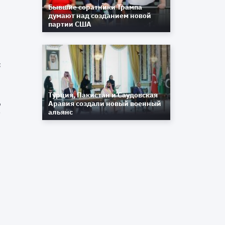
Бывшие соратники Трампа
б
думают над созданием новой
у
партии США
и
с
Турция, Пакистан и Саудовская
Аравия создали новый военный
о
альянс
л
ь
,