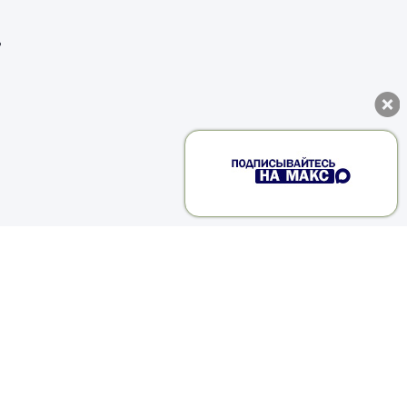
,
,
е
о
л
о
е
е
В
л
о
ы
и
м
е