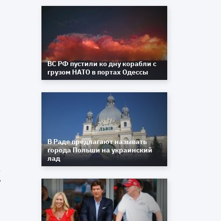
ВС РФ пустили ко дну корабли с
грузом НАТО в портах Одессы
й
д
и
В Раде предлагают называть
города Польши на украинский
лад
м
е
ь