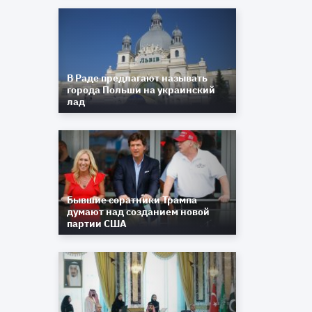
В Раде предлагают называть
города Польши на украинский
лад
ю
В
и
-
о
Бывшие соратники Трампа
думают над созданием новой
партии США
е