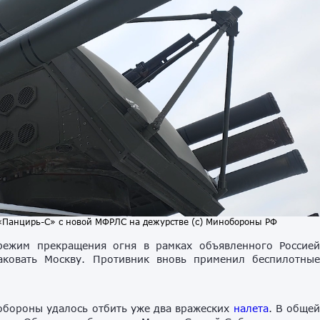
«Панцирь-С» с новой МФРЛС на дежурстве (с) Минобороны РФ
режим прекращения огня в рамках объявленного Россие
аковать Москву. Противник вновь применил беспилотны
обороны удалось отбить уже два вражеских
налета
. В обще