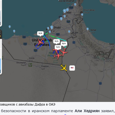
равщиков с авиабазы Дафра в ОАЭ
 безопасности в иранском парламенте
Али Хедриян
заявил