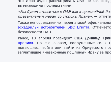
что Иран будет рассматривать ОАЭ не как сосед
вытекающими последствиями.
«Мы
будем относ
иться к ОАЭ как
к враждебной баз
пре
вентивным м
ерам со стороны Ирана»,
— отмети
Также непосредственно перед атакой официальны
эскадрильи истребителей ВВС Египта
. Отмечает
безопасности ОАЭ.
Ранее, 13 апреля президент США
Дональд Тра
пролива
. По его словам, вооруженные силы С
пытающиеся войти или выйти из Ормузского про
заплатившие «незаконные пошлины» Ирану за про
авиация
Ближний Восток
война в Иране
Иран