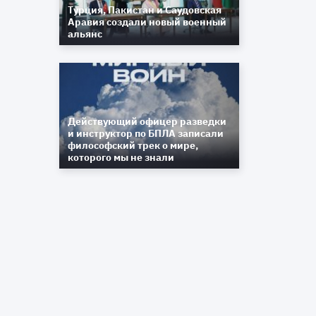
Турция, Пакистан и Саудовская
Аравия создали новый военный
альянс
Действующий офицер разведки
и инструктор по БПЛА записали
философский трек о мире,
которого мы не знали
,