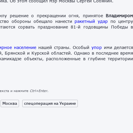
ика. Об этом сообщил мэр Москвы Сергей Собянин.
силу решение о прекращении огня, принятое
Владимиро
ерство обороны обещало нанести
ракетный удар
по центр
ытаются сорвать празднование 81-й годовщины Победы 
рное население
нашей страны. Особый
упор
ими делаетс
, Брянской и Курской областей. Однако в последнее врем
камикадзе объекты, расположенные в глубине территори
текста и нажмите
Ctrl+Enter
.
Москва
спецоперация на Украине