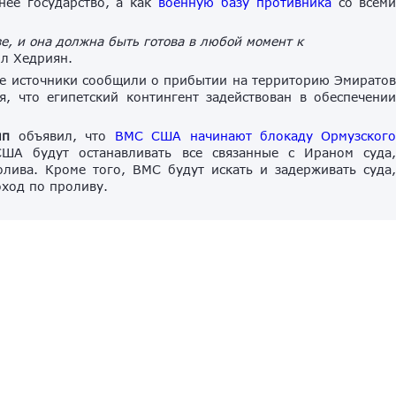
нее государство, а как
военную базу противника
со всем
е, и она
должна быть готова в
любой момент к
л Хедриян.
е источники сообщили о прибытии на территорию Эмирато
ся, что египетский контингент задействован в обеспечени
мп
объявил, что
ВМС США начинают блокаду Ормузског
ША будут останавливать все связанные с Ираном суда
лива. Кроме того, ВМС будут искать и задерживать суда
ход по проливу.
истребители
ОАЭ