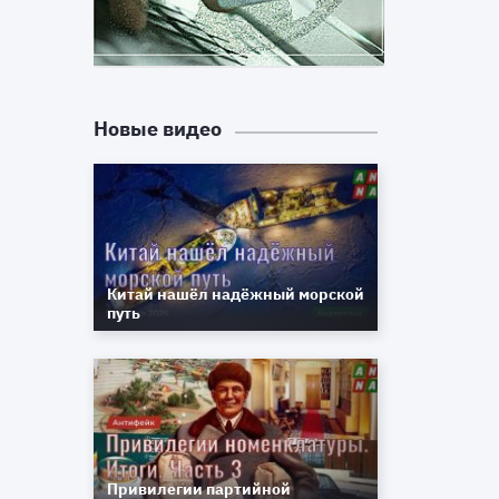
м
у
в
Новые видео
я
я
и
Китай нашёл надёжный морской
путь
Привилегии партийной