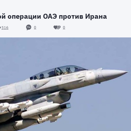
ой операции ОАЭ против Ирана
0
0
516