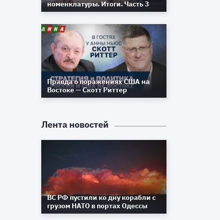
номенклатуры. Итоги. Часть 3
Правда о поражениях США на
Востоке — Скотт Риттер
Лента новостей
ВС РФ пустили ко дну корабли с
грузом НАТО в портах Одессы