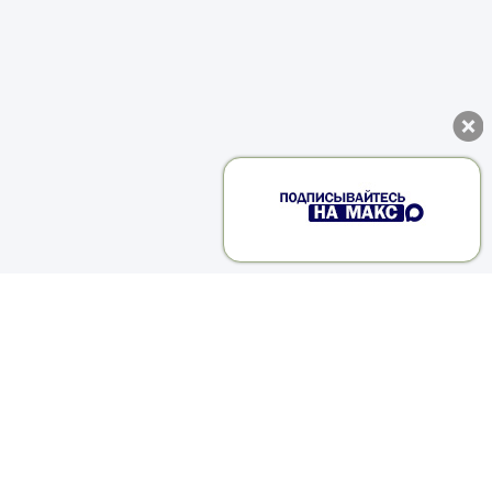
и
в
и
о
,
,