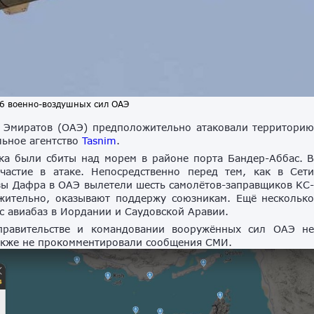
16 военно-воздушных сил ОАЭ
 Эмиратов (ОАЭ) предположительно атаковали территори
льное агентство
Tasnim
.
ка были сбиты над морем в районе порта Бандер-Аббас. 
частие в атаке. Непосредственно перед тем, как в Сет
зы Дафра в ОАЭ вылетели шесть самолётов-заправщиков KC
жительно, оказывают поддержу союзникам. Ещё нескольк
с авиабаз в Иордании и Саудовской Аравии.
правительстве и командовании вооружённых сил ОАЭ н
акже не прокомментировали сообщения СМИ.