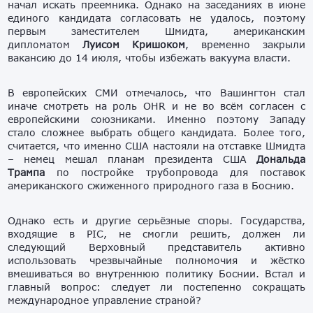
начал искать преемника. Однако на заседаниях в июне
единого кандидата согласовать не удалось, поэтому
первым заместителем Шмидта, американским
дипломатом
Луисом Кришоком
, временно закрыли
вакансию до 14 июля, чтобы избежать вакуума власти.
В европейских СМИ отмечалось, что Вашингтон стал
иначе смотреть на роль OHR и не во всём согласен с
европейскими союзниками. Именно поэтому Западу
стало сложнее выбрать общего кандидата. Более того,
считается, что именно США настояли на отставке Шмидта
– немец мешал планам президента США
Дональда
Трампа
по постройке трубопровода для поставок
американского сжиженного природного газа в Боснию.
Однако есть и другие серьёзные споры. Государства,
входящие в PIC, не смогли решить, должен ли
следующий Верховный представитель активно
использовать чрезвычайные полномочия и жёстко
вмешиваться во внутреннюю политику Боснии. Встал и
главный вопрос: следует ли постепенно сокращать
международное управление страной?