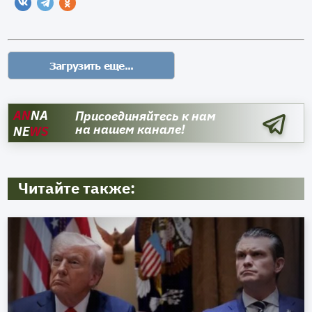
AN
NA
Присоединяйтесь к нам
на нашем канале!
NE
WS
Читайте также: