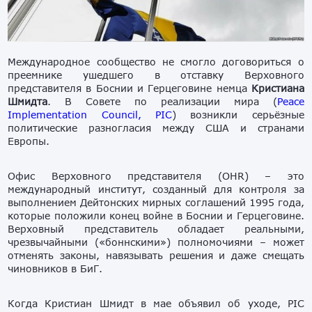
Международное сообщество не смогло договориться о
преемнике ушедшего в отставку Верховного
представителя в Боснии и Герцеговине немца
Кристиана
Шмидта
. В Совете по реализации мира (
Peace
Implementation Council,
PIC
) возникли серьёзные
политические разногласия между США и странами
Европы.
Офис Верховного представителя (OHR) – это
международный институт, созданный для контроля за
выполнением
Дейтонских
мирных соглашений 1995 года,
которые положили конец войне в Боснии и Герцеговине.
Верховный представитель обладает реальными,
чрезвычайными («боннскими») полномочиями – может
отменять законы, навязывать решения и даже смещать
чиновников в БиГ.
Когда
Кристиан Шмидт
в мае объявил об уходе, PIC