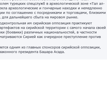
олем турецких спецслужб в археологической зоне «Тал ал-
екла археологические и гончарные находки и немедленно
ции по соглашению с посредниками и торговцами, близкими
, для дальнейшего сбыта на мировом рынке.
 подконтрольная им сирийская оппозиция практикуют
артефактов на сирийской территории с самого начала своей
ки (боевики) различных национальностей, в частности
сматриваются Сирией как очередное преступление против
яется одним из главных спонсоров сирийской оппозиции,
законного президента Башара Асада.
теракт в местах массового скопления людей. Об этом
ых связей (ЦОС) ФСБ.
 в интересах следствия.
и Москвы предотвращен террористический акт. В
адержан гражданин России, планировавший организовать
 подрыва самодельного взрывного устройства в местах
одельного взрывного устройства, а в используемых
товлению и переписка с находящимися в Сирии членами