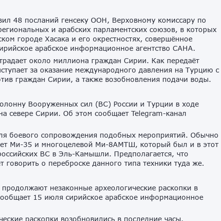
вил 48 посланий генсеку ООН, Верховному комиссару по
региональных и арабских парламентских союзов, в которых
ком городе Хасака и его окрестностях, совершённое
сирийское арабское информационное агентство САНА.
страдает около миллиона граждан Сирии. Как передаёт
ыступает за оказание международного давления на Турцию с
тив граждан Сирии, а также возобновления подачи воды.
олонну Вооруженных сил (ВС) России и Турции в ходе
на севере Сирии. Об этом сообщает Telegram-канал
для боевого сопровождения подобных мероприятий. Обычно
лет Ми-35 и многоцелевой Ми-8АМТШ, который был и в этот
российских ВС в Эль-Камышли. Предполагается, что
 говорить о переброске данного типа техники туда же.
я продолжают незаконные археологические раскопки в
 сообщает 15 июля сирийское арабское информационное
еские раскопки возобновились в последние часы.