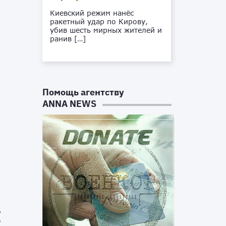
Киевский режим нанёс
ракетный удар по Кирову,
убив шесть мирных жителей и
ранив […]
Помощь агентству
ANNA NEWS
з
в
.
е
я