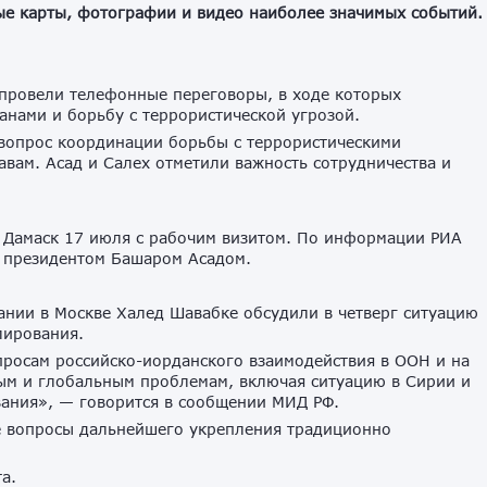
ые карты, фотографии и видео наиболее значимых событий.
 провели телефонные переговоры, в ходе которых
нами и борьбу с террористической угрозой.
 вопрос координации борьбы с террористическими
ам. Асад и Салех отметили важность сотрудничества и
 Дамаск 17 июля с рабочим визитом. По информации РИА
м президентом Башаром Асадом.
нии в Москве Халед Шавабке обсудили в четверг ситуацию
лирования.
росам российско-иорданского взаимодействия в ООН и на
м и глобальным проблемам, включая ситуацию в Сирии и
вания», — говорится в сообщении МИД РФ.
е вопросы дальнейшего укрепления традиционно
а.