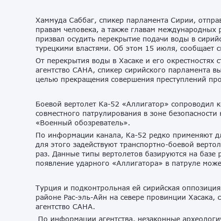
Хаммуда Саббаг, спикер парламента Сирии, отпра
правам человека, а также главам международных 
призвал осудить перекрытие подачи воды в сирийс
турецкими властями. Об этом 15 июля, сообщает 
От перекрытия воды в Хасаке и его окрестностях 
агентство САНА, спикер сирийского парламента в
целью прекращения совершения преступлений про
Боевой вертолет Ка-52 «Аллигатор» сопроводил к
совместного патрулирования в зоне безопасности 
«Военный обозреватель».
По информации канала, Ка-52 редко применяют 
для этого задействуют транспортно-боевой верто
раз. Данные типы вертолетов базируются на базе 
появление ударного «Аллигатора» в патруле может
Турция и подконтрольная ей сирийская оппозици
районе Рас-эль-Айн на севере провинции Хасака,
агентство САНА.
По информации агентства, незаконные археологич