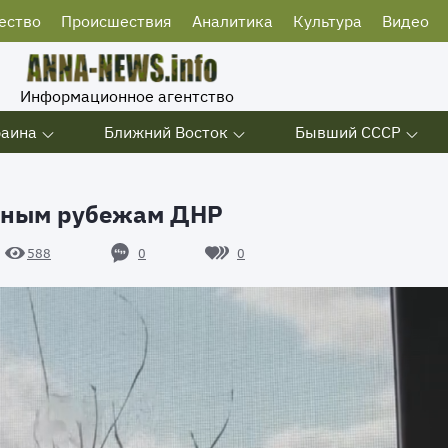
ество
Происшествия
Аналитика
Культура
Видео
Информационное агентство
раина
Ближний Восток
Бывший СССР
южным рубежам ДНР
0
0
588