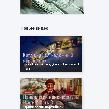
у
Новые видео
Китай нашёл надёжный морской
путь
Привилегии партийной