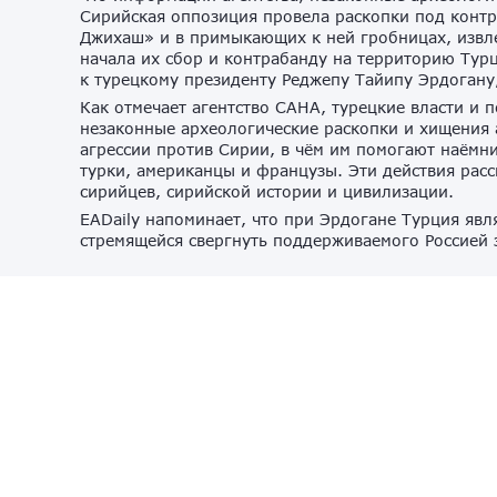
Сирийская оппозиция провела раскопки под контр
Джихаш» и в примыкающих к ней гробницах, извл
начала их сбор и контрабанду на территорию Тур
к турецкому президенту Реджепу Тайипу Эрдогану
Как отмечает агентство САНА, турецкие власти и
незаконные археологические раскопки и хищения 
агрессии против Сирии, в чём им помогают наёмни
турки, американцы и французы. Эти действия рас
сирийцев, сирийской истории и цивилизации.
EADaily напоминает, что при Эрдогане Турция явл
стремящейся свергнуть поддерживаемого Россией 
В Москве задержан гражданин РФ, планировавший 
сегодня, 15 июля, сообщили в Центре общественн
В ФСБ не стали раскрывать личность задержанного
«Федеральной службой безопасности на территори
результате проведенных мероприятий в Москве з
совершение в июле террористического акта путем
массового скопления людей», — сообщили в ЦОС.
В тайнике террориста обнаружены компоненты сам
средствах связи найдены инструкции по его изго