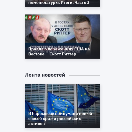
номенклатуры. Итоги. Часть 3
Правда о поражениях США на
Востоке — Скотт Риттер
Лента новостей
В Евросоюзе придумали новый
способ кражи российских
активов