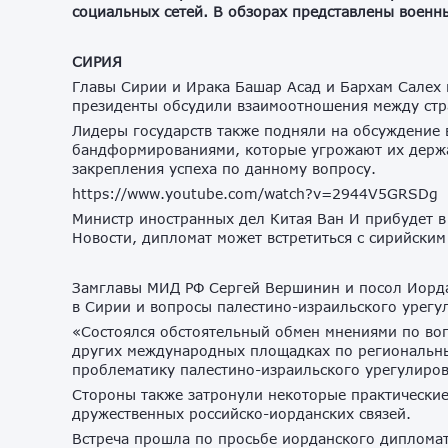
социальных сетей. В обзорах представлены военн
СИРИЯ
Главы Сирии и Ирака Башар Асад и Бархам Салех
президенты обсудили взаимоотношения между стра
Лидеры государств также подняли на обсуждение
бандформированиями, которые угрожают их держав
закрепления успеха по данному вопросу.
https://www.youtube.com/watch?v=2944V5GRSDg
Министр иностранных дел Китая Ван И прибудет в
Новости, дипломат может встретиться с сирийски
Замглавы МИД РФ Сергей Вершинин и посол Иорда
в Сирии и вопросы палестино-израильского урегу
«Состоялся обстоятельный обмен мнениями по воп
других международных площадках по региональны
проблематику палестино-израильского урегулиро
Стороны также затронули некоторые практически
дружественных российско-иорданских связей.
Встреча прошла по просьбе иорданского дипломат