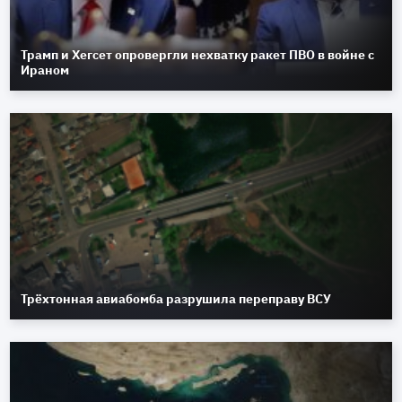
Трамп и Хегсет опровергли нехватку ракет ПВО в войне с
Ираном
Трёхтонная авиабомба разрушила переправу ВСУ