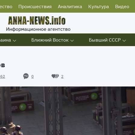
ество
Происшествия
Аналитика
Культура
Видео
Информационное агентство
раина
Ближний Восток
Бывший СССР
ов
0
2
362