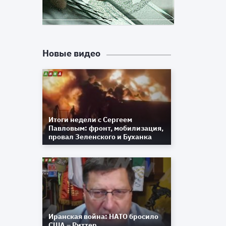
Новые видео
Итоги недели с Сергеем
Павловым: фронт, мобилизация,
провал Зеленского и Буханка
Иранская война: НАТО бросило
США – Риттер