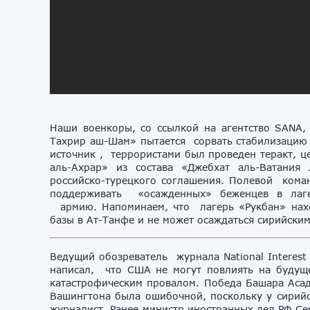
Наши военкоры, со ссылкой на агентство SANA,
Тахрир аш-Шам» пытается сорвать стабилизацию 
источник , террористами был проведен теракт, 
аль-Ахрар» из состава «Джебхат аль-Ватания
российско-турецкого соглашения. Полевой кома
поддерживать «осажденных» беженцев в лаге
армию. Напоминаем, что лагерь «Рукбан» нахо
базы в Ат-Танфе и не может осаждаться сирийски
Ведущий обозреватель журнала National Interest
написал, что США не могут повлиять на будуще
катастрофическим провалом. Победа Башара Асад
Вашингтона была ошибочной, поскольку у сирийс
журналист. Ранее министр иностранных дел РФ Се