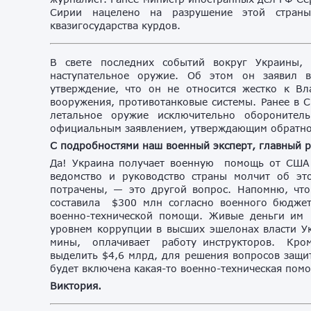
Сирии нацелено на разрушение этой страны
квазигосударства курдов.
В свете последних событий вокруг Украины,
наступательное оружие. Об этом он заявил 
утверждение, что он не относится жестко к В
вооружения, противотанковые системы. Ранее в С
летальное оружие исключительно оборонител
официальным заявлением, утверждающим обратно
С подробностями наш военный эксперт, главный 
Да! Украина получает военную помощь от США 
ведомство и руководство страны молчит об эт
потрачены, — это другой вопрос. Напомню, чт
составила $300 млн согласно военного бюджет
военно-технической помощи. Живые деньги им 
уровнем коррупции в высших эшелонах власти У
мины, оплачивает работу инструкторов. Кро
выделить $4,6 млрд, для решения вопросов защит
будет включена какая-то военно-техническая пом
Виктория.