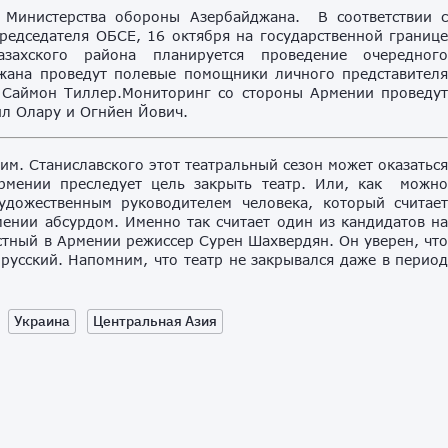
у Министерства обороны Азербайджана. В соответствии 
редседателя ОБСЕ, 16 октября на государственной границ
ахского района планируется проведение очередног
жана проведут полевые помощники личного представител
 Саймон Тиллер.Мониторинг со стороны Армении проведу
л Олару и Огнйен Йович.
им. Станиславского этот театральный сезон может оказатьс
Армении преследует цель закрыть театр. Или, как можн
дожественным руководителем человека, который считае
мении абсурдом. Именно так считает один из кандидатов н
тный в Армении режиссер Сурен Шахвердян. Он уверен, чт
 русский. Напомним, что театр не закрывался даже в перио
Украина
Центральная Азия