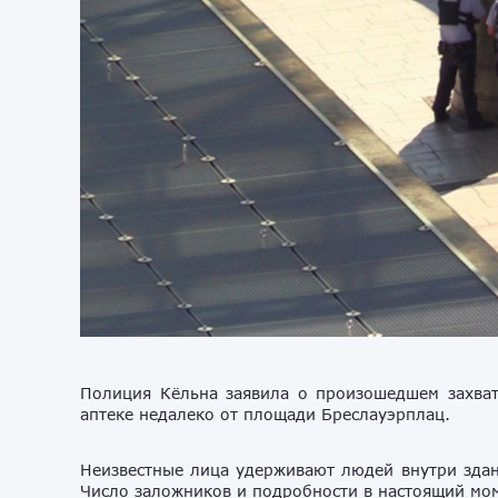
Полиция Кёльна заявила о произошедшем захват
аптеке недалеко от площади Бреслауэрплац.
Неизвестные лица удерживают людей внутри здан
Число заложников и подробности в настоящий мо