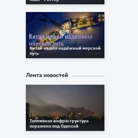
й
ы
Китай нашёл надёжный морской
путь
я
и
Лента новостей
Топливная инфраструктура
поражена под Одессой