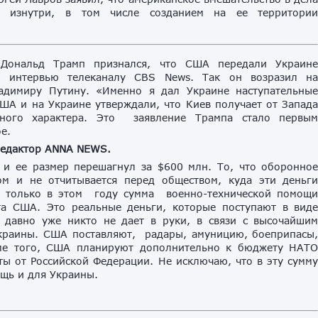
 изнутри, в том числе созданием на ее территори
 Дональд Трамп признался, что США передали Украин
в интервью телеканалу CBS News. Так он возразил н
ладимиру Путину. «Именно я дал Украине наступательны
ША и на Украине утверждали, что Киев получает от Запад
ьного характера. Это заявление Трампа стало первы
е.
редактор ANNA NEWS.
и ее размер перешагнул за $600 млн. То, что оборонно
ом и не отчитывается перед обществом, куда эти деньг
о только в этом году сумма военно-технической помощ
а США. Это реальные деньги, которые поступают в вид
давно уже никто не дает в руки, в связи с высочайши
краины. США поставляют, радары, амуницию, боеприпасы
ме того, США планируют дополнительно к бюджету НАТ
ы от Российской Федерации. Не исключаю, что в эту сумм
ощь и для Украины.