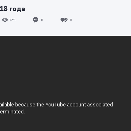
18 года
0
0
325