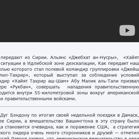
 передают из Сирии. Альянс «Джебхат ан-Нусры», «Хайя
ситуации в Идлибской зоне деэскалации, Как передает на
целью которого стал полевой командир группировки «Джей
 лил-Тахрир», который выступал за соблюдение услови
ндир «Хайят Тахрир аш-Шам» Абу Малик аль-Тали призва
ре «Рукбан», совершать нападения правительственну
дится внутри 55-километровой зоны вокруг американско
ми правительственными войсками.
 Дуг Бэндону по итогам своей недельной поездки в Дамаск
е Сирии, а вмешательство Вашингтона в эту страну был
а становится очевидна, как и поражение США, а стратеги
кого лидера очень много сторонников и друзей — отмети
ргей Лавров заявил, что американское вмешательство в дел