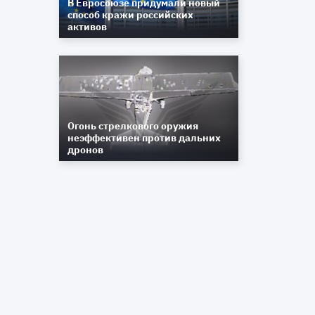
В Евросоюзе придумали новый
способ кражи российских
активов
Огонь стрелкового оружия
т
неэффективен против дальних
ш
дронов
ш
й
л
ю
й
,
о
я
л
а