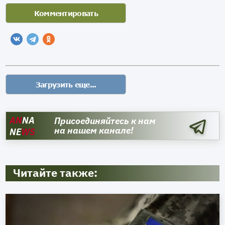
AN
NA
Присоединяйтесь к нам
на нашем канале!
NE
WS
Читайте также: