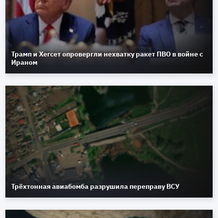
Трамп и Хегсет опровергли нехватку ракет ПВО в войне с
Ираном
Трёхтонная авиабомба разрушила переправу ВСУ