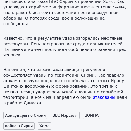
летчиков стала база ВВС Сирии в провинции Хомс. Как
утверждает сирийское информационное агентство SANA,
часть ракет была сбита системами противовоздушной
обороны. О потерях среди военнослужащих не
сообщается.
Известно, что в результате удара загорелись нефтяные
резервуары. Есть пострадавшие среди мирных жителей.
На данный момент поступили сообщения о ранении трех
человек.
Напомним, что израильская авиация регулярно
осуществляет удары по территории Сирии. Как правило,
атакам с воздуха подвергаются объекты союзных Ирану
шиитских вооруженных формирований. Это третий с
начала месяца удар израильской авиации по сирийской
территории, в ночь на 4 апреля ею были
атакованы
цели
в районе Дамаска.
Авиаудары по Сирии
ВВС Израиля
ВОЙНА
война в Сирии
Хомс