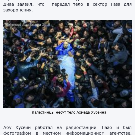
Диаа заявил, что передал тело в сектор Газа для
захоронения.
палестинцы несут тело Ахмеда Хусейна
Абу Хусейн работал на радиостанции Шааб и был
фотографом в местном информационном агентстве.