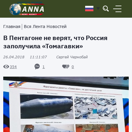
Главная
Вся Лента Новостей
В Пентагоне не верят, что Россия
заполучила «Томагавки»
26.04.2018
11:11:07
Сергей Чернобай
1
0
354