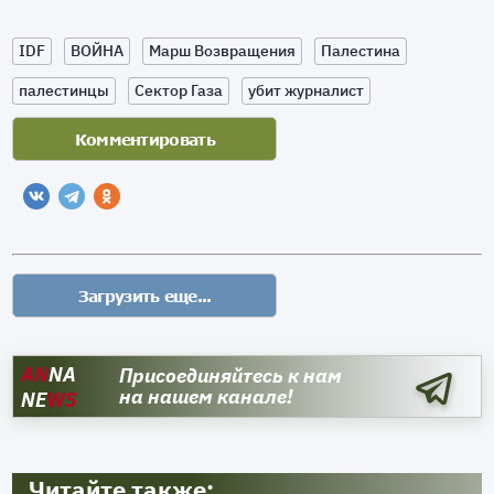
IDF
ВОЙНА
Марш Возвращения
Палестина
палестинцы
Сектор Газа
убит журналист
AN
NA
Присоединяйтесь к нам
на нашем канале!
NE
WS
Читайте также: