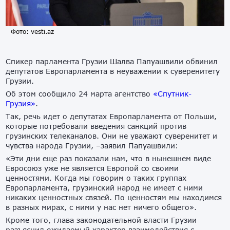
Фото: vesti.az
Спикер парламента Грузии Шалва Папуашвили обвинил
депутатов Европарламента в неуважении к суверенитету
Грузии.
Об этом сообщило 24 марта агентство
«Спутник-
Грузия»
.
Так, речь идет о депутатах Европарламента от Польши,
которые потребовали введения санкций против
грузинских телеканалов. Они не уважают суверенитет и
чувства народа Грузии, –заявил Папуашвили:
«Эти дни еще раз показали нам, что в нынешнем виде
Евросоюз уже не является Европой со своими
ценностями. Когда мы говорим о таких группах
Европарламента, грузинский народ не имеет с ними
никаких ценностных связей. По ценностям мы находимся
в разных мирах, с ними у нас нет ничего общего».
Кроме того, глава законодательной власти Грузии
разъяснил ожидаемый характер взаимодействия с