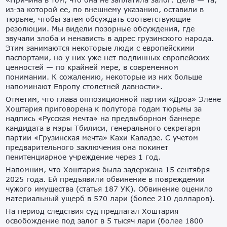
из-за которой ее, по внешнему указанию, оставили в
тюрьме, чтобы затем обсуждать соответствующие
резолюции. Мы видели позорные обсуждения, где
звучали злоба и ненависть в адрес грузинского народа.
Этим занимаются некоторые люди с европейскими
паспортами, но у них уже нет подлинных европейских
ценностей — по крайней мере, в современном
понимании. К сожалению, некоторые из них больше
напоминают Европу столетней давности».
Отметим, что глава оппозиционной партии «Дроа» Элене
Хоштария приговорена к полутора годам тюрьмы за
надпись «Русская мечта» на предвыборном баннере
кандидата в мэры Тбилиси, генерального секретаря
партии «Грузинская мечта» Кахи Каладзе. С учетом
предварительного заключения она покинет
пенитенциарное учреждение через 1 год.
Напомним, что Хоштария была задержана 15 сентября
2025 года. Ей предъявили обвинение в повреждении
чужого имущества (статья 187 УК). Обвинение оценило
материальный ущерб в 570 лари (более 210 долларов).
На период следствия суд предлагал Хоштария
освобождение под залог в 5 тысяч лари (более 1800