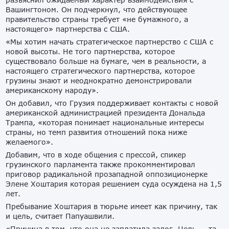
Вашингтоном. Он подчеркнул, что действующее
правительство страны требует «не бумажного, а
настоящего» партнерства с США.
«Мы хотим начать стратегическое партнерство с США с
новой высоты. Не того партнерства, которое
существовало больше на бумаге, чем в реальности, а
настоящего стратегического партнерства, которое
грузины знают и неоднократно демонстрировали
американскому народу».
Он добавил, что Грузия поддерживает контакты с новой
американской администрацией президента Дональда
Трампа, «которая понимает национальные интересы
страны, но темп развития отношений пока ниже
желаемого».
Добавим, что в ходе общения с прессой, спикер
грузинского парламента также прокомментировал
приговор радикальной прозападной оппозиционерке
Элене Хоштария которая решением суда осуждена на 1,5
лет.
Пребывание Хоштария в тюрьме имеет как причину, так
и цель, считает Папуашвили.
«Причина в том, что она не заплатила залог. Цель — та,