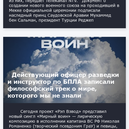
из них, передаёт телеканал NTV. Документ о
создании нового военного союза на проходившей в
Мекке официальной церемонии подписали
наследный принц Саудовской Аравии Мухаммед
бен Сальман, президент Турции Реджеп
Действующий офицер разведки
и инструктор по БПЛА записали
философский трек о мире,
которого мы не знали
Сегодня проект «Рэп Взвод» представил
новый сингл «Мирный воин» — лирическую
композицию в исполнении капитана ВС РФ Николая
Романенко (творческий псевдоним ГраУ) и певицы,