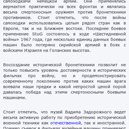
самоходками немецкой армии. Они применялись
вермахтом практически на всех фронтах и являлись
весьма смертоносным оружием против бронетехники
противников. Стоит отметить, что после войны
самоходки использовались целым рядом стран как в
Европе, так и на Ближнем востоке. Последнее боевое
применение StuG состоялось в ходе «Шестидневной
войны» 1967 года, где несколько единиц данных боевых
машин было потеряно сирийской армией в боях с
войсками Израиля на Голанских высотах.
Воссоздание исторической бронетехники позволит не
только повысить уровень достоверности в исторических
фильмах про войну, но и продемонстрировать
современному поколению против каких машин врага
воевали наши предки и какой непростой ценой порой
давалась победа над этими смертоносными боевыми
машинами.
Стоит отметить, что музей Вадима Задорожного ведет
весьма активную работу по приобретению исторической
военной техники как
отечественной
, так и иностранной.
Помимо съемок в фильмах музейные машины принимают