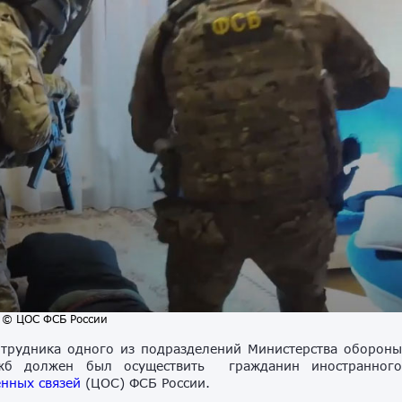
 © ЦОС ФСБ России
трудника одного из подразделений Министерства оборон
ужб должен был осуществить гражданин иностранног
нных связей
(ЦОС) ФСБ России.