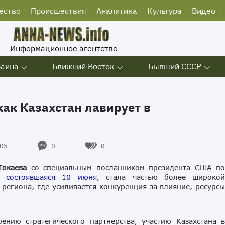
ество
Происшествия
Аналитика
Культура
Видео
Информационное агентство
раина
Ближний Восток
Бывший СССР
как Казахстан лавирует в
0
0
05
Токаева
со специальным посланником президента США п
,
состоявшаяся 10 июня
, стала частью более широко
егиона, где усиливается конкуренция за влияние, ресурс
нию стратегического партнерства, участию Казахстана 