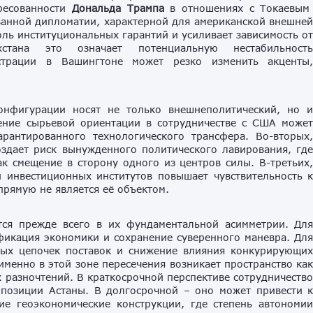
ресованности
Дональда Трампа
в отношениях с Токаевы
ванной дипломатии, характерной для американской внешне
оль институциональных гарантий и усиливает зависимость о
тана это означает потенциальную нестабильност
страции в Вашингтоне может резко изменить акценты
онфигурации носят не только внешнеполитический, но 
ление сырьевой ориентации в сотрудничестве с США може
арантированного технологического трансфера. Во-вторых
здает риск вынужденного политического лавирования, гд
к смещение в сторону одного из центров силы. В-третьих
 инвестиционных институтов повышает чувствительность 
прямую не является её объектом.
ется прежде всего в их фундаментальной асимметрии. Дл
фикация экономики и сохранение суверенного маневра. Дл
ных цепочек поставок и снижение влияния конкурирующи
именно в этой зоне пересечения возникает пространство ка
х разночтений. В краткосрочной перспективе сотрудничеств
позиции Астаны. В долгосрочной – оно может привести 
ие геоэкономические конструкции, где степень автономи