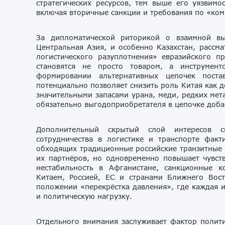
стратегических ресурсов, тем выше его уязвим
включая вторичные санкции и требования по «ко
За дипломатической риторикой о взаимной вы
Центральная Азия, и особенно Казахстан, рассма
логистического разуплотнения» евразийского п
становятся не просто товаром, а инструмен
формировании альтернативных цепочек поста
потенциально позволяет снизить роль Китая как 
значительными запасами урана, меди, редких мет
обязательно выгодоприобретателя в цепочке доба
Дополнительный скрытый слой интересов св
сотрудничества в логистике и транспорте факт
обходящих традиционные российские транзитные 
их партнёров, но одновременно повышает чувств
нестабильность в Афганистане, санкционные 
Китаем, Россией, ЕС и странами Ближнего Вост
положении «перекрёстка давления», где каждая и
и политическую нагрузку.
Отдельного внимания заслуживает фактор полити