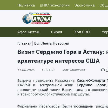
Политика
ВПК/Технологии
Экономика
Общ
Афганистан
Сирия
Ход СВО
Ук
Главная
Вся Лента Новостей
Визит Серджио Гора в Астану: 
архитектуре интересов США
11.06.2026
12:24:26
Аля Каминская
1
Встреча президента Казахстана
Касым-Жомарта 
Южной и Центральной Азии
Серджио Гором
дипломатической линии Вашингтона в отношении р
и транспортно-логистические маршруты.
Формально переговоры были посвящены расшире