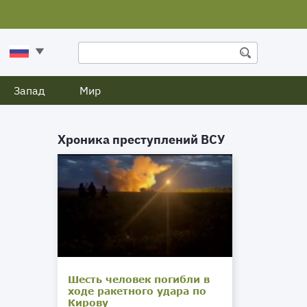
Запад
Мир
Хроника преступлений ВСУ
о
й
ы
Шесть человек погибли в
ходе ракетного удара по
в
Кирову