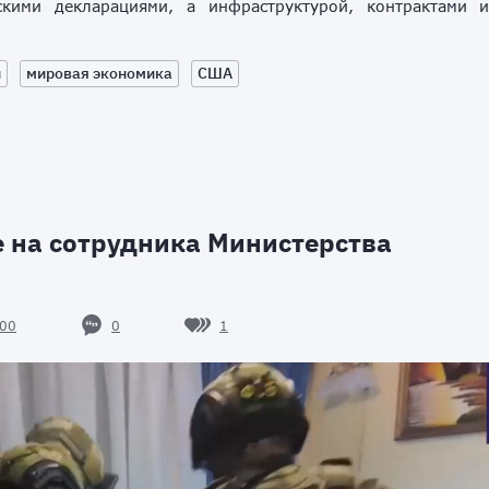
скими декларациями, а инфраструктурой, контрактами 
н
мировая экономика
США
 на сотрудника Министерства
0
1
00