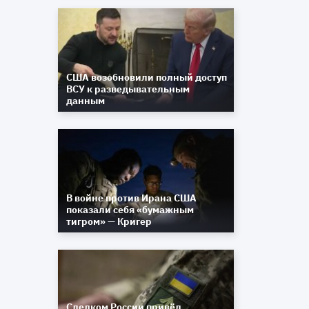
и
США возобновили полный доступ
ВСУ к разведывательным
данным
В войне против Ирана США
показали себя «бумажным
тигром» — Кригер
Следком России привёл