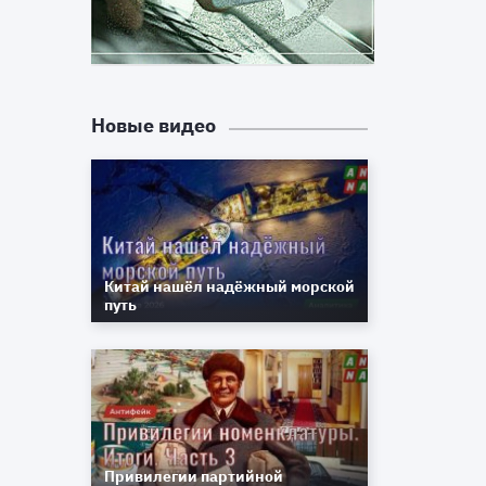
,
.
и
ы
Новые видео
в
о
я
е
е
Китай нашёл надёжный морской
,
путь
и
я
у
в
о
Привилегии партийной
й