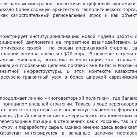
ески важных минералов, энергетики и цифровой экономики
гораздо более сложную архитектуру геополитического торга
 как самостоятельный региональный игрок и как объек
монстрирует институционализацию новой модели работы 
адиционной дипломатии на «проектное взаимодействие». 
номических связей – по словам американской стороны, з
ранами региона превысил $20 млрд. В повестке встречи 
ажные минералы, логистика и инвестиции, что отражае
икацию глобальных цепочек поставок вне Китая и России 
нзитной инфраструктуры. В этом контексте Казахста
 ресурсно-транзитный узел в более широкой евразийско
 продолжает линию «многовекторной политики», где балан
 принципом внешней стратегии. Токаев в ходе переговоро
атегического партнерства и подчеркнул значимость формат
алов. Для Астаны участие в американских экономических 
переговорные позиции в отношениях как с Россией, так и 
уктуру и переработку сырья. Однако именно здесь возникае
захстан интегрируется в западные цепочки поставо