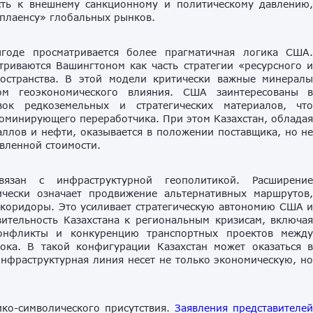
ость к внешнему санкционному и политическому давлению
мплаенсу» глобальных рынков.
годе просматривается более прагматичная логика США
триваются Вашингтоном как часть стратегии «ресурсного 
ространства. В этой модели критически важные минерал
том геоэкономического влияния. США заинтересованы 
вок редкоземельных и стратегических материалов, чт
доминирующего переработчика. При этом Казахстан, облада
аллов и нефти, оказывается в положении поставщика, но н
вленной стоимости.
язан с инфраструктурной геополитикой. Расширени
ически означает продвижение альтернативных маршрутов
коридоры. Это усиливает стратегическую автономию США 
ительность Казахстана к региональным кризисам, включа
конфликты и конкуренцию транспортных проектов межд
ока. В такой конфигурации Казахстан может оказаться 
нфраструктурная линия несет не только экономическую, н
ко-символического присутствия.
Заявления представителе