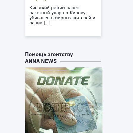
.
Киевский режим нанёс
,
ракетный удар по Кирову,
т
убив шесть мирных жителей и
ранив […]
с
В
а
с
Помощь агентству
т
ANNA NEWS
и
н
й
с
в
а
и
с
т
к