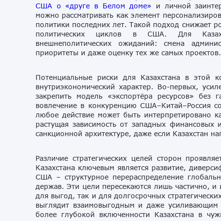
США о «друге в Белом доме»
и личной заинте
можно рассматривать как элемент персонализиро
политики последних лет. Такой подход снижает р
политических циклов в США. Для Казахс
внешнеполитических ожиданий: смена админи
приоритеты и даже оценку тех же самых проектов.
Потенциальные риски для Казахстана в этой к
внутриэкономический характер. Во-первых, уси
закрепить модель «экспортёра ресурсов» без г
вовлечение в конкуренцию США–Китай–Россия со
любое действие может быть интерпретировано ка
растущая зависимость от западных финансовых и
санкционной архитектуре, даже если Казахстан на
Различие стратегических целей сторон проявля
Казахстана ключевым является развитие, диверси
США – структурное перераспределение глобаль
держав. Эти цели пересекаются лишь частично, и 
для выгод, так и для долгосрочных стратегически
выглядит взаимовыгодным и даже усиливающим 
более глубокой включенности Казахстана в чуж