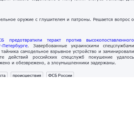
ельное оружие с глушителем и патроны. Решается вопрос 
СБ предотвратили теракт против высокопоставленног
-Петербурге
. Завербованные украинскими спецслужбам
 тайника самодельное взрывное устройство и заминировал
те действий российских спецслужб покушение удалос
ужено и обезврежено, а злоумышленники задержаны.
кта
происшествия
ФСБ России