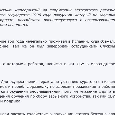
ыскных мероприятий на территории Московского регион
ого государства 1990 года рождения, который по задани
ровать российского военнослужащего с использование
нии ведомства.
ние три года нелегально проживал в Испании, куда сбежал
одине. Там же он был завербован сотрудниками Служб
, с которыми работал, написал в чат СБУ в мессенджер
 Для осуществления теракта по указанию куратора он изъя
онов и провёл доразведку по адресам проживания и работ
тки покушения злоумышленник получил указание спрятат
ения обучения по сбору взрывного устройства, так как СБ
ём подрыва.
щали оказать содействие в получении статуса беженца дл