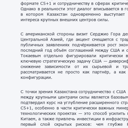
формате C5+1 и сотрудничеству в сферах критич
Однако в реальности этот диалог вписывается в 
в котором Казахстан одновременно выступает
интереса крупных внешних центров силы.
С американской стороны визит Серджио Гора де
Центральной Азией, где акцент смещается с тр
публичных заявлениях подчёркивается рост эко
последний год объём соглашений между США и ст
Токаевым отдельно фигурировали критически в
ключевую стратегическую задачу США — диверсиф
снижение зависимости от их сырьевой и тра
рассматривается не просто как партнёр, а как
конфигурации.
С точки зрения Казахстана сотрудничество с США
между крупными центрами силы является базовым
подтвердил курс на углубление расширенного стр
C5+1, особенно в части критически важных минер
технологических проектах — это способ усилить 
Китаем, а также привлечь инвестиции в инфрастр
первый слой скрытых рисков: чем глубже Ка