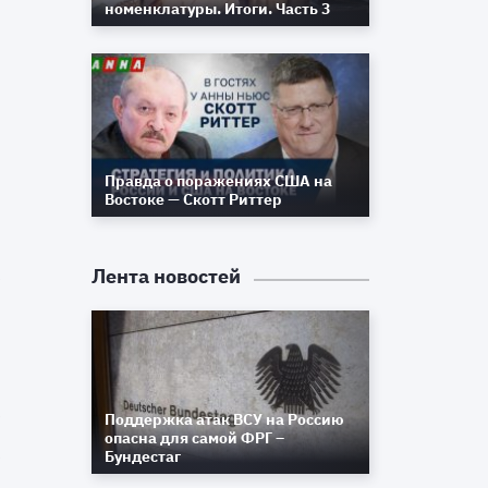
номенклатуры. Итоги. Часть 3
м
й
т
ь
,
и
Правда о поражениях США на
т
Востоке — Скотт Риттер
,
е
,
Лента новостей
к
я
я
х
к
Поддержка атак ВСУ на Россию
о
опасна для самой ФРГ –
к
Бундестаг
и