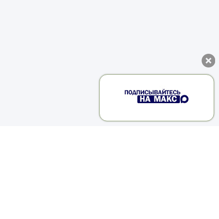
о
о
и
и
ь