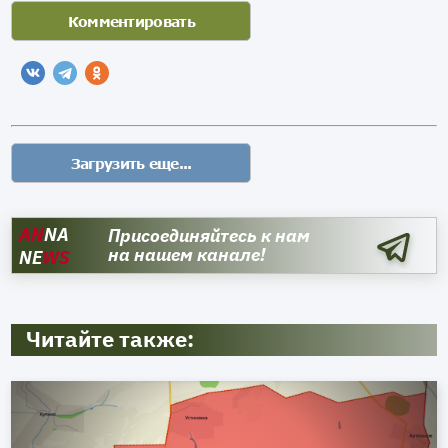
AN
NA
Присоединяйтесь к нам
на нашем канале!
NE
WS
Читайте также: