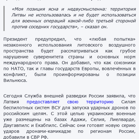
«Моя позиция ясна и недвусмысленна: территория
Литвы не использовалась и не будет использоваться
для военных операций какой-либо третьей стороной
против соседних государств», – сказал он.
Президент предупредил, что «любая попытка»
незаконного использования литовского воздушного
пространства будет рассматриваться как грубое
нарушение суверенитета страны и основных норм
международного права. Он добавил, что как союзники
по НАТО, так и главы государств Европы, вовлечённых в
конфликт, были проинформированы о позиции
Вильнюса.
Сегодня Служба внешней разведки России заявила, что
Латвия
предоставляет свою территорию
Силам
беспилотных систем ВСУ для запуска ударных дронов по
российским целям. С этой целью украинские военные
уже размещены на базах Адажи, Селия, Лиелварде,
Даугавпилс и Екабпилс. Сейчас они готовят новую серию
ударов дронами-камикадзе по регионам России,
добавили в СВР РФ.