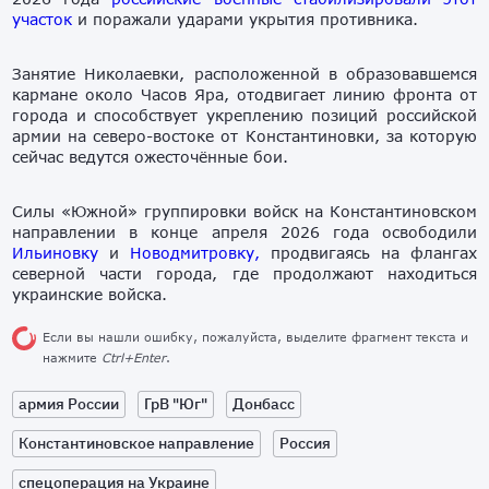
участок
и поражали ударами укрытия противника.
Занятие Николаевки, расположенной в образовавшемся
кармане около Часов Яра, отодвигает линию фронта от
города и способствует укреплению позиций российской
армии на северо-востоке от Константиновки, за которую
сейчас ведутся ожесточённые бои.
Силы «Южной» группировки войск на Константиновском
направлении в конце апреля 2026 года освободили
Ильиновку
и
Новодмитровку,
продвигаясь на флангах
северной части города, где продолжают находиться
украинские войска.
Если вы нашли ошибку, пожалуйста, выделите фрагмент текста и
нажмите
Ctrl+Enter
.
армия России
ГрВ "Юг"
Донбасс
Константиновское направление
Россия
спецоперация на Украине