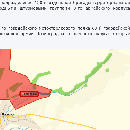
 подразделения 120-й отдельной бригады территориально
водными штурмовыми группами 3-го армейского корпус
го гвардейского мотострелкового полка 69-й гвардейско
ойсковой армии Ленинградского военного округа, которы