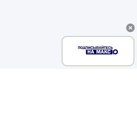
л
у
о
т
е
у
й
и
х