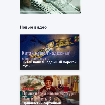
й
а
й
Новые видео
е
Китай нашёл надёжный морской
путь
Привилегии партийной