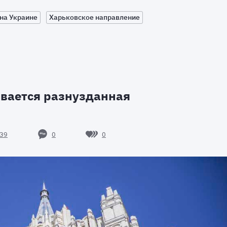
на Украине
Харьковское направление
вается разнузданная
0
0
39