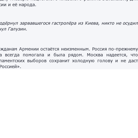
сии и её народа.
одёрнул зарвавшегося гастролёра из Киева, никто не осуди
ул Галузин.
ажданам Армении остаётся неизменным. Россия по-прежнем
а всегда помогала и была рядом. Москва надеется, чт
ламентских выборов сохранит холодную голову и не дас
Россией».
а сохранять членство в
Евразийском экономическом союз
ор, пока не вступит в Евросоюз, Галузин отметил, что 
 двух свадьбах» и находиться в обоих сообществах.
лютно неприемлем. Москва выступает за внесение полно
ойгу
, в свою очередь, напомнил, что правительство Армени
 на вступление в Евросоюз (ЕС) и теперь на международны