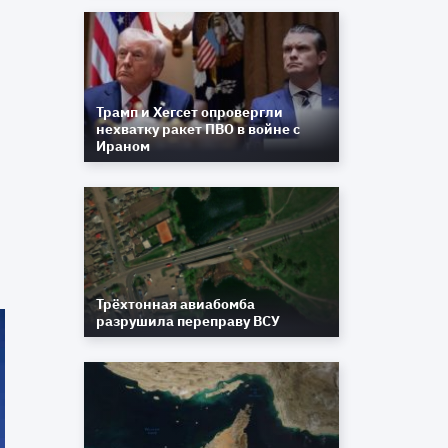
Трамп и Хегсет опровергли
нехватку ракет ПВО в войне с
Ираном
Трёхтонная авиабомба
разрушила переправу ВСУ