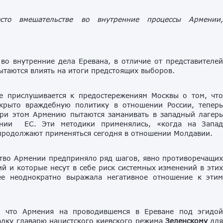
то вмешательстве во внутренние процессы Армении
во внутренние дела Еревана, в отличие от представителе
ытаются влиять на итоги предстоящих выборов.
не прислушивается к предостережениям Москвы о том, чт
ткрыто враждебную политику в отношении России, тепер
При этом Армению пытаются заманивать в западный лагер
ении ЕС. Эти методики применялись, «когда на Запа
 продолжают применяться сегодня в отношении Молдавии.
ство Армении предприняло ряд шагов, явно противоречащи
й и которые несут в себе риск системных изменений в эти
ее неоднократно выражала негативное отношение к эти
, что Армения на проводившемся в Ереване под эгидо
дку главарю нацистского киевского режима
Зеленскому
дл