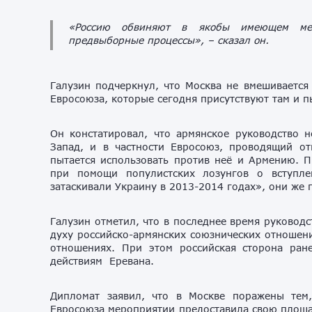
«Россию обвиняют в якобы имеющем мес
предвыборные процессы»,
– сказал он.
Галузин подчеркнул, что Москва не вмешивается 
Евросоюза, которые сегодня присутствуют там и п
Он констатировал, что армянское руководство 
Запад, и в частности Евросоюз, проводящий о
пытается использовать против неё и Армению. 
при помощи популистских лозунгов о вступл
затаскивали Украину в 2013-2014 годах», они же
Галузин отметил, что в последнее время руковод
духу российско-армянских союзнических отношени
отношениях. При этом российская сторона ран
действиям Еревана.
Дипломат заявил, что в Москве поражены тем
Евросоюза мероприятии предоставила свою площа