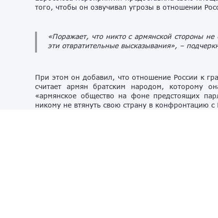
того, чтобы он озвучивал угрозы в отношении Рос
«Поражает, что никто с армянской стороны не 
эти отвратительные высказывания»,
– подчеркн
При этом он добавил, что отношение России к гр
считает армян братским народом, которому он
«армянское общество на фоне предстоящих пар
никому не втянуть свою страну в конфронтацию с 
Комментируя позицию Армении, которая намерен
(ЕАЭС)
и использовать все его выгоды до тех п
Еревана не получится «одновременно танцевать на
По его словам, для России такой подход абсо
ясности относительно того, куда идёт Армения.
Секретарь Совета безопасности (СБ) РФ
Сергей Ш
весной 2025 года законодательно утвердило курс