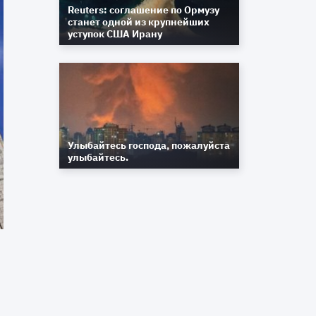
Reuters: соглашение по Ормузу
станет одной из крупнейших
уступок США Ирану
Улыбайтесь господа, пожалуйста
улыбайтесь.
я
о
о