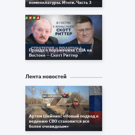
номенклатуры. Итоги. Часть 3
Правда о поражениях США на
Востоке — Скотт Риттер
м
Лента новостей
и
у
Артем Шейнин: «Новый подход к
ведению СВО становится все
более очевидным»