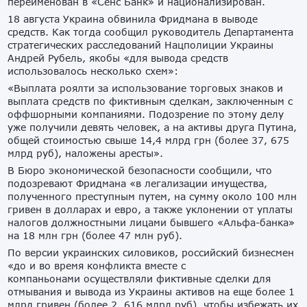
переименован в «Сенс Банк» и национализирован.
18 августа Украина обвинила Фридмана в выводе
средств. Как тогда сообщил руководитель Департамента
стратегических расследований Нацполиции Украины
Андрей Рубель, якобы «для вывода средств
использовалось несколько схем»:
«Выплата роялти за использование торговых знаков и
выплата средств по фиктивным сделкам, заключенным с
оффшорными компаниями. Подозрение по этому делу
уже получили девять человек, а на активы друга Путина,
общей стоимостью свыше 14,4 млрд грн (более 37, 675
млрд руб), наложены аресты».
В Бюро экономической безопасности сообщили, что
подозревают Фридмана «в легализации имущества,
полученного преступным путем, на сумму около 100 млн
гривен в долларах и евро, а также уклонении от уплаты
налогов должностными лицами бывшего «Альфа-банка»
на 18 млн грн (более 47 млн руб).
По версии украинских силовиков, российский бизнесмен
«до и во время конфликта вместе с
компаньонами осуществляли фиктивные сделки для
отмывания и вывода из Украины активов на еще более 1
млрд гривен (более 2, 616 млрд руб), чтобы избежать их