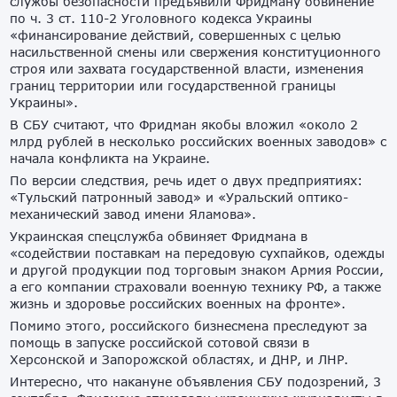
службы безопасности предъявили Фридману обвинение
по ч. 3 ст. 110-2 Уголовного кодекса Украины
«финансирование действий, совершенных с целью
насильственной смены или свержения конституционного
строя или захвата государственной власти, изменения
границ территории или государственной границы
Украины».
В СБУ считают, что Фридман якобы вложил «около 2
млрд рублей в несколько российских военных заводов» с
начала конфликта на Украине.
По версии следствия, речь идет о двух предприятиях:
«Тульский патронный завод» и «Уральский оптико-
механический завод имени Яламова».
Украинская спецслужба обвиняет Фридмана в
«содействии поставкам на передовую сухпайков, одежды
и другой продукции под торговым знаком Армия России,
а его компании страховали военную технику РФ, а также
жизнь и здоровье российских военных на фронте».
Помимо этого, российского бизнесмена преследуют за
помощь в запуске российской сотовой связи в
Херсонской и Запорожской областях, и ДНР, и ЛНР.
Интересно, что накануне объявления СБУ подозрений, 3