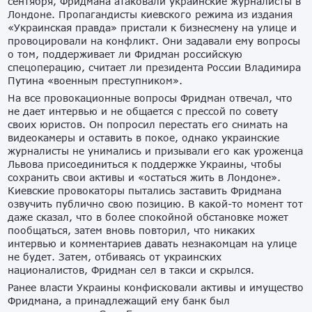
сентября, Фридмана атаковали украинские журналисты в
Лондоне. Пропагандисты киевского режима из издания
«Украинская правда» пристали к бизнесмену на улице и
провоцировали на конфликт. Они задавали ему вопросы
о том, поддерживает ли Фридман российскую
спецоперацию, считает ли президента России Владимира
Путина «военным преступником».
На все провокационные вопросы Фридман отвечал, что
не дает интервью и не общается с прессой по совету
своих юристов. Он попросил перестать его снимать на
видеокамеры и оставить в покое, однако украинские
журналисты не унимались и призывали его как уроженца
Львова присоединиться к поддержке Украины, чтобы
сохранить свои активы и «остаться жить в Лондоне».
Киевские провокаторы пытались заставить Фридмана
озвучить публично свою позицию. В какой-то момент тот
даже сказал, что в более спокойной обстановке может
пообщаться, затем вновь повторил, что никаких
интервью и комментариев давать незнакомцам на улице
не будет. Затем, отбиваясь от украинских
националистов, Фридман сел в такси и скрылся.
Ранее власти Украины конфисковали активы и имущество
Фридмана, а принадлежащий ему банк был