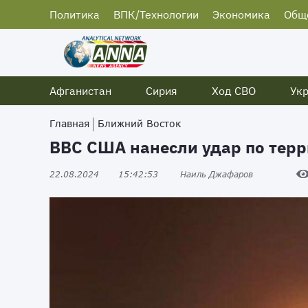
Политика
ВПК/Технологии
Экономика
Общ
Афганистан
Сирия
Ход СВО
Ук
Главная
Ближний Восток
ВВС США нанесли удар по тер
22.08.2024
15:42:53
Наиль Джафаров