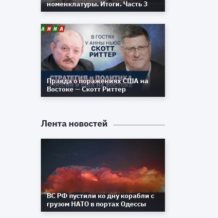
номенклатуры. Итоги. Часть 3
и
е
Правда о поражениях США на
е
Востоке — Скотт Риттер
в
в
Лента новостей
и
в
ВС РФ пустили ко дну корабли с
грузом НАТО в портах Одессы