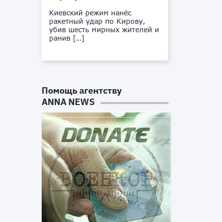
Киевский режим нанёс
ракетный удар по Кирову,
убив шесть мирных жителей и
ранив […]
Помощь агентству
ANNA NEWS
м
й
е
—