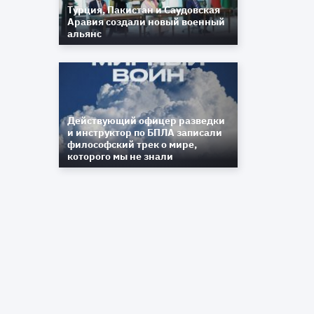
Турция, Пакистан и Саудовская
Аравия создали новый военный
альянс
Действующий офицер разведки
и инструктор по БПЛА записали
философский трек о мире,
которого мы не знали
ь
ь
3