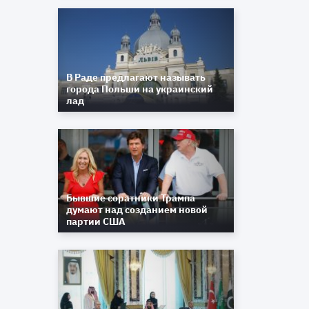
В Раде предлагают называть
города Польши на украинский
лад
Бывшие соратники Трампа
думают над созданием новой
партии США