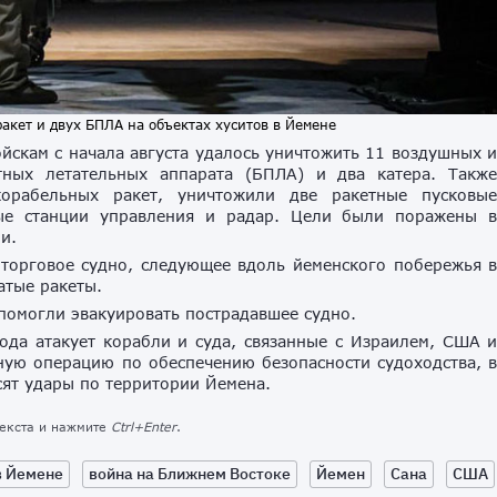
кет и двух БПЛА на объектах хуситов в Йемене
ойскам с начала августа удалось уничтожить 11 воздушных 
тных летательных аппарата (БПЛА) и два катера. Такж
корабельных ракет, уничтожили две ракетные пусковы
ные станции управления и радар. Цели были поражены 
и.
 торговое судно, следующее вдоль йеменского побережья 
атые ракеты.
омогли эвакуировать пострадавшее судно.
ода атакует корабли и суда, связанные с Израилем, США 
ную операцию по обеспечению безопасности судоходства, 
ят удары по территории Йемена.
текста и нажмите
Ctrl+Enter
.
в Йемене
война на Ближнем Востоке
Йемен
Сана
США