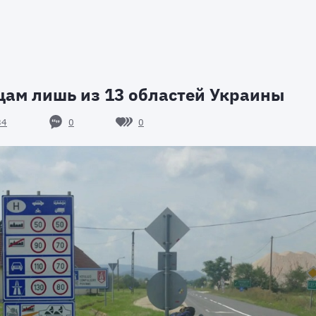
цам лишь из 13 областей Украины
0
0
34