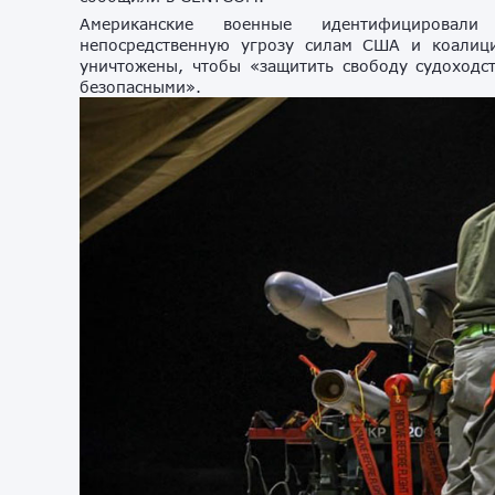
Американские военные идентифицировали
непосредственную угрозу силам США и коалиц
уничтожены, чтобы «защитить свободу судоход
безопасными».