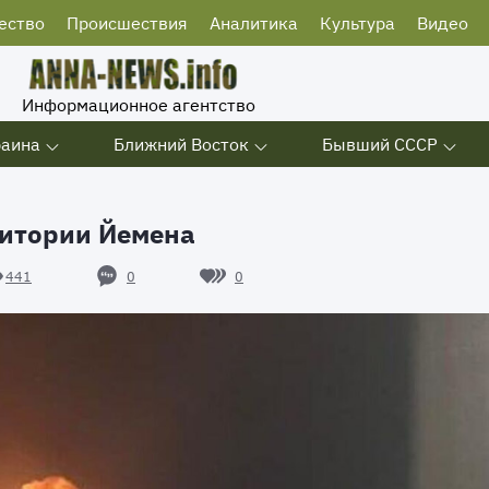
ество
Происшествия
Аналитика
Культура
Видео
Информационное агентство
раина
Ближний Восток
Бывший СССР
ритории Йемена
0
0
441