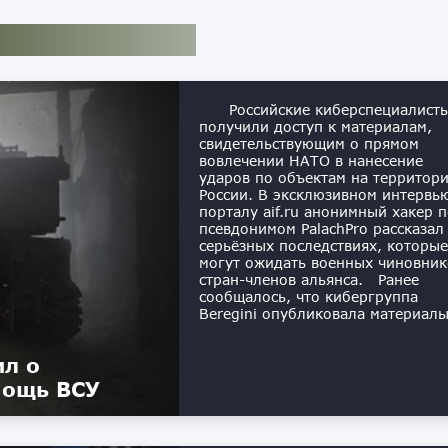
Российские киберспециалист
получили доступ к материалам,
свидетельствующим о прямом
вовлечении НАТО в нанесение
ударов по объектам на территор
России. В эксклюзивном интервь
порталу aif.ru анонимный хакер 
псевдонимом PalachPro рассказал
серьёзных последствиях, которые
могут ожидать военных чиновник
стран-членов альянса. Ранее
сообщалось, что кибергруппа
Beregini опубликовала материалы
ил о
мощь ВСУ