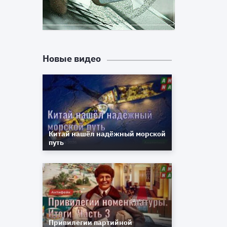
е
и
и
Новые видео
Китай нашёл надёжный морской
путь
Привилегии партийной