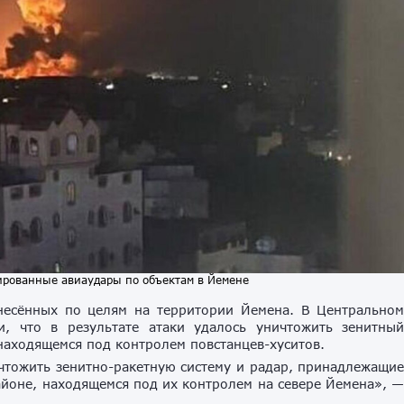
ированные авиаудары по объектам в Йемене
анесённых по целям на территории Йемена. В Центрально
 что в результате атаки удалось уничтожить зенитны
находящемся под контролем повстанцев-хуситов.
чтожить зенитно-ракетную систему и радар, принадлежащи
йоне, находящемся под их контролем на севере Йемена», 