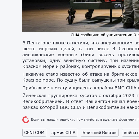
США сообщили об уничтожении 9 ра
В Пентагоне также отметили, что американским в
шесть морских целей, в том числе 4 беспило
американские военные сбили восемь противо
установки, одну зенитную систему, три назем
Красном море и районах, контролируемых хуситам
Накануне стало известно об атаке на британское
Красное море. По судну были выпущены три крыл
Прибывшие к месту инцидента корабли ВМС США п
Йеменская группировка хуситов с октября 2023 г
Великобританией. В ответ Вашингтон начал воен
рамках которой ВВС США и Великобритании нанос
Если вы нашли ошибку, пожалуйста, выделите фрагмент 
CENTCOM
армия США
Ближний Восток
война 