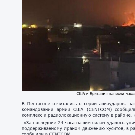
США и Британия нанесли масс
В Пентагоне отчитались о серии авиаударов, н
командовании армии США (CENTCOM) сообщили,
комплекс и радиолокационную систему в районе, 
«За последние 24 часа нашим силам удалось уни
поддерживаемому Ираном движению хуситов, в ра
сообщили в CENTCOM.