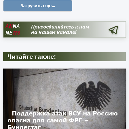
AN
NA
Присоединяйтесь к нам
на нашем канале!
NE
WS
Читайте также:
Поддержка атак ВСУ на Россию
опасна для самой ФРГ –
Бундестаг