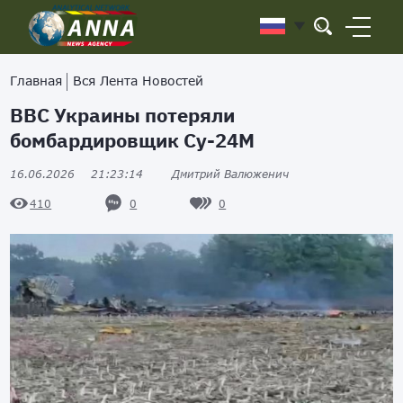
Главная
Вся Лента Новостей
ВВС Украины потеряли
бомбардировщик Су-24М
16.06.2026
21:23:14
Дмитрий Валюженич
0
0
410