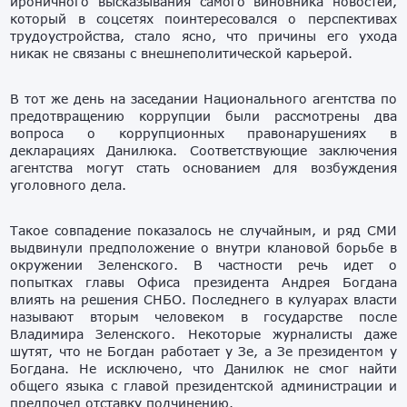
ироничного высказывания самого виновника новостей,
который в соцсетях поинтересовался о перспективах
трудоустройства, стало ясно, что причины его ухода
никак не связаны с внешнеполитической карьерой.
В тот же день на заседании Национального агентства по
предотвращению коррупции были рассмотрены два
вопроса о коррупционных правонарушениях в
декларациях Данилюка. Соответствующие заключения
агентства могут стать основанием для возбуждения
уголовного дела.
Такое совпадение показалось не случайным, и ряд СМИ
выдвинули предположение о внутри клановой борьбе в
окружении Зеленского. В частности речь идет о
попытках главы Офиса президента Андрея Богдана
влиять на решения СНБО. Последнего в кулуарах власти
называют вторым человеком в государстве после
Владимира Зеленского. Некоторые журналисты даже
шутят, что не Богдан работает у Зе, а Зе президентом у
Богдана. Не исключено, что Данилюк не смог найти
общего языка с главой президентской администрации и
предпочел отставку подчинению.