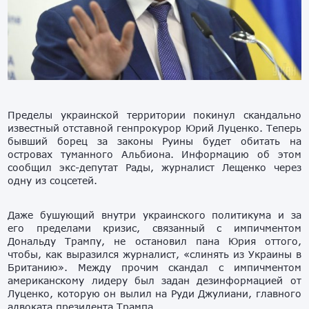
Пределы украинской территории покинул скандально
известный отставной генпрокурор Юрий Луценко. Теперь
бывший борец за законы Руины будет обитать на
островах туманного Альбиона. Информацию об этом
сообщил экс-депутат Рады, журналист Лещенко через
одну из соцсетей.
Даже бушующий внутри украинского политикума и за
его пределами кризис, связанный с импичментом
Дональду Трампу, не остановил пана Юрия оттого,
чтобы, как выразился журналист, «слинять из Украины в
Британию». Между прочим скандал с импичментом
американскому лидеру был задан дезинформацией от
Луценко, которую он вылил на Руди Джулиани, главного
адвоката президента Трампа.